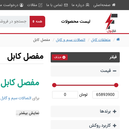
صفحه‌اصلی
درباره ما
تماس با ما
مقالات
درخواست مش
لیست محصولات
همه
متعلقات کابل
اتصالات سیم و کابل
مفصل کابل
مفصل کابل
فیلتر
حذف
قیمت
مفصل کابل
تومان
برای
اتصالات سیم و کابل
ف
برند‌ها
در واقع، باتوجه به آنکه د
نمایش بیشتر...
مجبور هستیم از تجهیزی 
کاربرد روکش