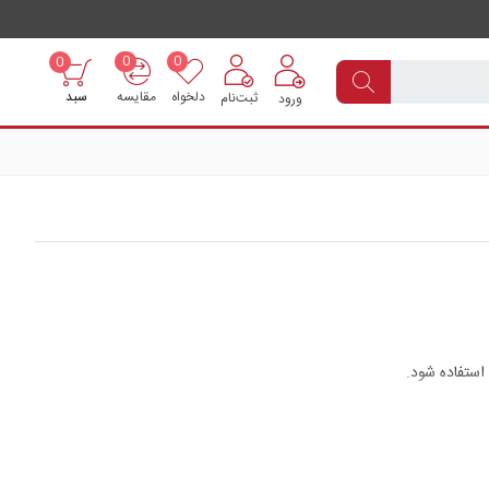
0
0
0
دلخواه
مقایسه
سبد
ثبت‌نام
ورود
استفاده شود.
بزنیم. لذا شکل میدان های الکتریکی از حالت نرمال خارج می شود و ما
 به داخل کابل شود. که این کار توسط یک
مفصل کابل
انجام میگیرد.