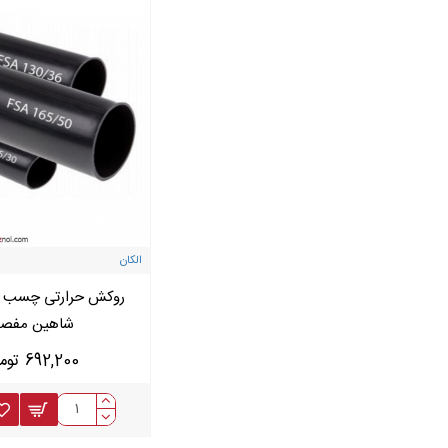
الکان
شاهین مفص
692,200 تومان