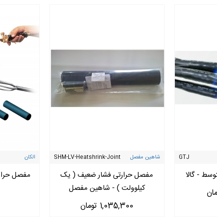
GTJ
شاهین مفصل
SHM-LV-Heatshrink-Joint
الکان
یک مفصل کابل باید به موارد زیر دقت کرد:
سط - گالا
مفصل حرارتی فشار ضعیف ( یک
مفصل حرارت
کیلوولت ) - شاهین مفصل
ی، سرد، فشاری، رزینی، تبدیلی، روغنی )
1,035,300 تومان
 فشارضعیف، فشارمتوسط، فشارقوی )