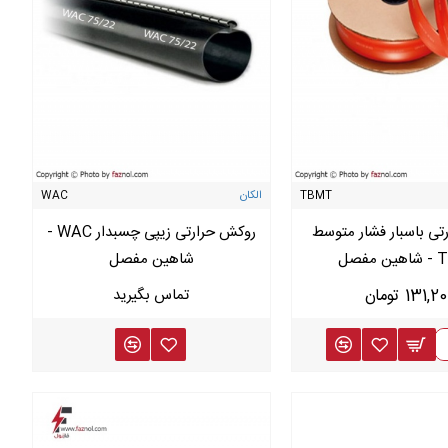
ط محیطی محل نصب مفصل کابل به انواع
مفصل رزینی
،
مفصل حرارتی
،
 آنها وظایفی که در بالا بیان شد را انجام می دهند.
TBMT
الکان
WAC
تی باسبار فشار متوسط
روکش حرارتی زیپی چسبدار WAC -
مفصل
شاهین مفصل
131,2 تومان