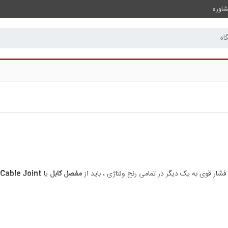
اوره
شار قوی به یک دیگر در تمامی رنج ولتاژی ، باید از
مفصل کابل
یا
Cable Joint
ر هنگام
اتصال کابل‌های قدرت
به همدیگر مجبور هستیم که دست به
ساختمان کابل
استفاده کنیم که ضمن یک نواخت کردن میدان الکتریکی مانع از ورود رطوبت و هوا