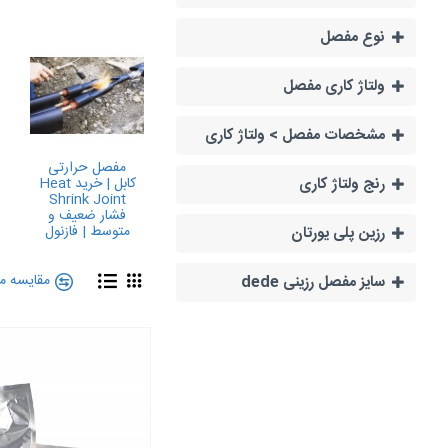
وظایف یک مفص
نوع مفصل
اتصال دو هادی کا
اتصال دو شیلد کا
ولتاژ کاری مفصل
اتصال غلاف های ف
آب بندی محل اتصا
مشخصات مفصل > ولتاژ کاری
کنترل میدان الک
مفصل حرارتی
آب بندی کامل م
کابل | خرید Heat
رنج ولتاژ کاری
مقاوم سازی محل
Shrink Joint
فشار ضعیف و
در تصویر زیر میتوانید ب
متوسط | فازنول
رزین پلی یورتان
مقایسه م
سایز مفصل رزینی dede