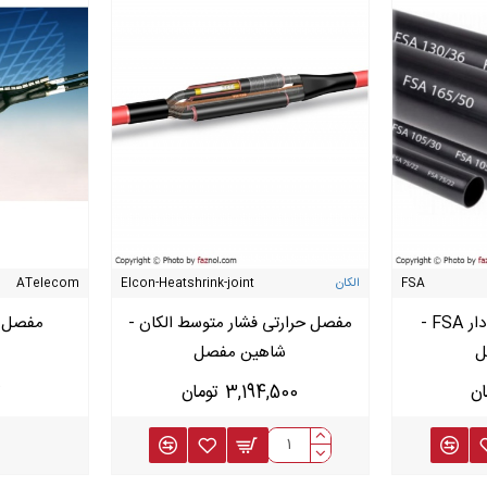
FSA
الکان
Elcon-Heatshrink-joint
ATelecom
روکش حرارتی چسب دار FSA -
مفصل حرارتی فشار متوسط الکان -
ل
شاهین مفصل
3,194,500 تومان