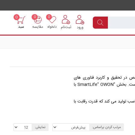
0
0
0
دلخواه
مقایسه
سبد
ثبت‌نام
ورود
ی گواهینامه ISO 9001: 2008 ODM (سازنده طرح اصلی) متخصص در تحقیق و کاربرد فناوری های
الکترونیکی و رایانه ای است. این شرکت از سال 1993 در زمینه طراحی ، ساخت ، بازاریابی و تحویل محصولات الکترونیکی در سراسر جهان فعالیت داشته است. بخش "SmartLife" OWON با
سب تولید می کند که قدرت رقابت با
مرتب کردن براساس:
نمایش: