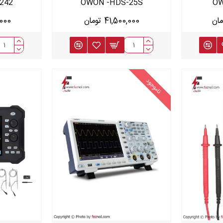
242
OWON -HDS-25S
OW
41,500,000 تومان
0,000
ناموجود