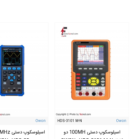
Owon
HDS-3101 M-N
Owon
اسیلوسکوپ دستی 100MH دو