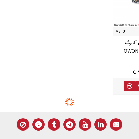
Owon
SDS-9302
Owon
AS101
آنالوگ
اسیلوسکوپ دیجیتال 300MHZ دو
10M تک کاناله OWON-
کاناله OWON - SDS-9302
چهار کاناله OWON -TDS-8104
ناموجود