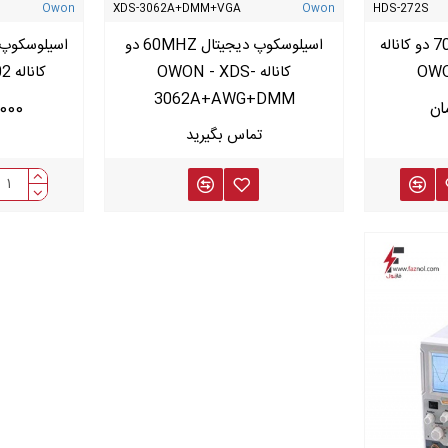
Owon
XDS-3062A+DMM+VGA
Owon
HDS-272S
اسیلوسکوپ دستی 70MH دو کاناله
اسیلوسکوپ دیجیتال 60MHZ دو
OWO
کاناله OWON - XDS-
کاناله OWON-TAO-3102
3062A+AWG+DMM
00,000
موجود