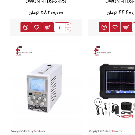
OWON -HDS-242S
OWON -HDS-
44,40 تومان
58,200,000 تومان