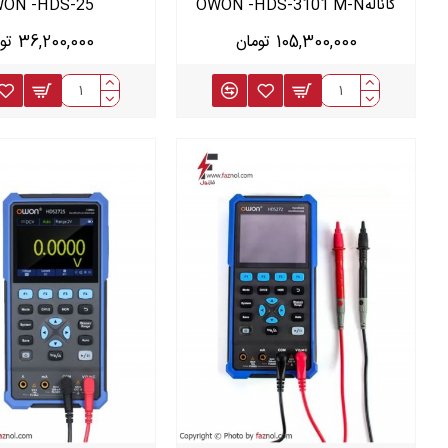
کانالهOWON -HDS-3101 M-N
ON -HDS-25
105,300,000 تومان
36,200,000 تومان