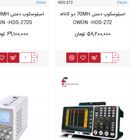
Owon
HDS-272
Owon
اسیلوسکوپ دستی 70MH دو کاناله
N -HDS-272S
OWON -HDS-272
58,200,000 تومان
69,100,000 تومان