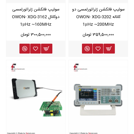
سوئیپ فانکشن ژنراتورلمسی دو
سوئیپ فانکشن ژنراتورلمسی
کاناله OWON- XDG-3202
دوکانال OWON- XDG-3162
1µHz ~160MHz
1µHz ~200MHz
359,500,000 تومان
300,500,000 تومان