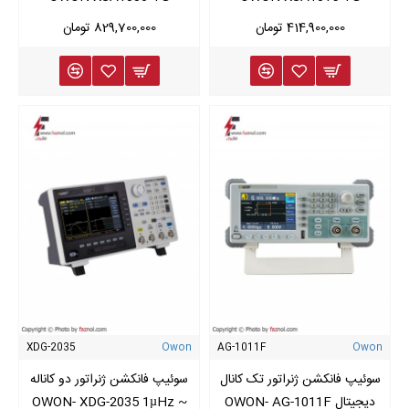
414,900,000 تومان
829,700,000 تومان
XDG-2035
Owon
AG-1011F
Owon
سوئیپ فانکشن ژنراتور تک کانال
سوئیپ فانکشن ژنراتور دو کاناله
دیجیتال OWON- AG-1011F
OWON- XDG-2035 1µHz ~