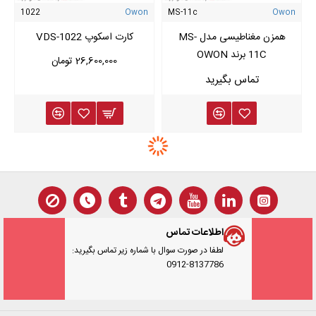
1022
Owon
MS-11c
Owon
همزن مغناطیسی مدل MS-
کارت اسکوپ VDS-1022
11C برند OWON
26,600,000 تومان