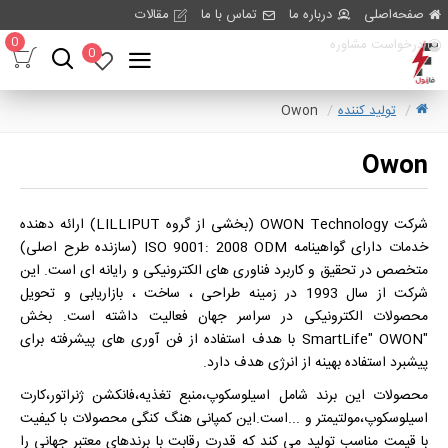
صفحه‌اصلی
درباره ما
تماس با ما
مقالات
0
درخواست مشاوره
0
تولید کننده
Owon
Owon
شرکت OWON Technology (بخشی از گروه LILLIPUT) ارائه دهنده
خدمات دارای گواهینامه ISO 9001: 2008 ODM (سازنده طرح اصلی)
متخصص در تحقیق و کاربرد فناوری های الکترونیکی و رایانه ای است. این
شرکت از سال 1993 در زمینه طراحی ، ساخت ، بازاریابی و تحویل
محصولات الکترونیکی در سراسر جهان فعالیت داشته است. بخش
"SmartLife" OWON با هدف استفاده از فن آوری های پیشرفته برای
پیشبرد استفاده بهینه از انرژی هدف دارد.
محصولات این برند شامل اسیلوسکوپ،منبع تغذیه،فانکشن ژنراتور،کارت
اسیلوسکوپ،مولتیمتر و ...است.این کمپانی هنگ کنگی محصولات با کیفیت
با قیمت مناسب تولید می کند که قدرت رقابت با برندهای معتبر جهانی را