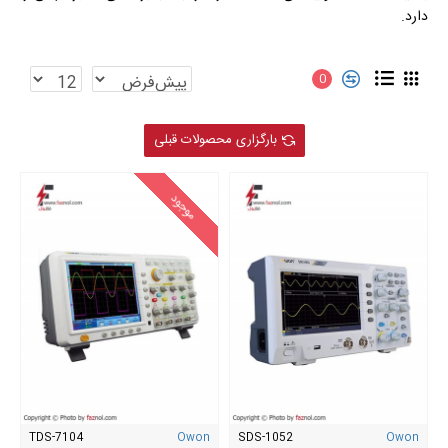
دارد.
0
بارگزاری محصولات قبلی
موجود
TDS-7104
Owon
SDS-1052
Owon