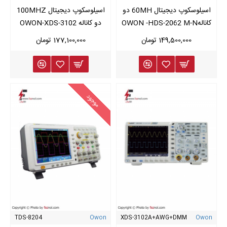
اسیلوسکوپ دیجیتال 60MH دو
اسیلوسکوپ دیجیتال 100MHZ
کانالهOWON -HDS-2062 M-N
دو کاناله OWON-XDS-3102
149,500,000 تومان
177,100,000 تومان
موجود
TDS-8204
Owon
XDS-3102A+AWG+DMM
Owon