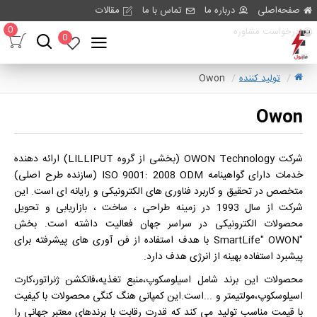
صفحه‌اصلی
درباره ما
تماس با ما
مقالات
0
درخواست مشاوره
0
تولید کننده
Owon
Owon
شرکت OWON Technology (بخشی از گروه LILLIPUT) ارائه دهنده
خدمات دارای گواهینامه ISO 9001: 2008 ODM (سازنده طرح اصلی)
متخصص در تحقیق و کاربرد فناوری های الکترونیکی و رایانه ای است. این
شرکت از سال 1993 در زمینه طراحی ، ساخت ، بازاریابی و تحویل
محصولات الکترونیکی در سراسر جهان فعالیت داشته است. بخش
"SmartLife" OWON با هدف استفاده از فن آوری های پیشرفته برای
پیشبرد استفاده بهینه از انرژی هدف دارد.
محصولات این برند شامل اسیلوسکوپ،منبع تغذیه،فانکشن ژنراتور،کارت
اسیلوسکوپ،مولتیمتر و ...است.این کمپانی هنگ کنگی محصولات با کیفیت
با قیمت مناسب تولید می کند که قدرت رقابت با برندهای معتبر جهانی را