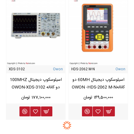
اسیلوسکوپ های بالا دارند , باید در
خرید اسیلوسکوپ دیجیتال
دقت
کرده تا بتوانید دستگاه مورد نظر خود را تهیه نمایید .
مشخصات مهم برای انتخاب اسیلوسکوپ
انتخاب اسیلوسکوپ مناسب با توجه به ویژگی های هر دستگاه و
مکانی که می خواهید از آن استفاده کنید حایز اهمیت می باشد.
مهم ترین پارامترهایی که در
خرید اسیلوسکوپ
باید به آنها توجه
XDS-3102
Owon
HDS-2062 M-N
Owon
کنید عبارتند از :
اسیلوسکوپ دیجیتال 60MH دو
اسیلوسکوپ دیجیتال 100MHZ
پهنای باند:
منظور از پهنای باند حداکثر فرکانسی می باشد
کانالهOWON -HDS-2062 M-N
دو کاناله OWON-XDS-3102
که اسیلوسکوپ می تواند اندازه گیری نماید . معمولا
149,500,000 تومان
177,100,000 تومان
پهنای باند در اسیلوسکوپ برندهای مختلف از 20 مگاهرتز
تا 300 مگاهرتز می باشد . هر چه قدر پهنای باند بالاتر
باشد کاربرد آن محدودتر شده و برای کاربردهای حرفه ای
تر مورد استفاده قرار می گیرد و البته به همان
اندازه
قیمت اسیلوسکوپ
مورد نظر بیشتر خواهد بود .