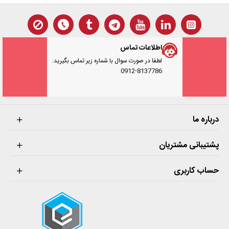
تعداد کانال:
ساده ترین اسیلوسکوپ موجود حداقل 1
کانال را دارد. با استفاده از هر کانال , شکل موج یک
سیگنال قابل مشاهده می باشد . اگر می خواهیم به طور
اطلاعات تماس
همزمان چند سیگنال ( شکل موج ولتاژ ) را در صفحه
لطفا در صورت سوال با شماره زیر تماس بگیرید:
0912-8137786
نمایش دستگاه مشاهده کنید به اسیلوسکوپ های 2 یا 4
کاناله احتیاج دارید . در اسیلوسکوپ که حداقل 2 کانال
داشته باشد ممکن است امکان نمایش شکل موج ولتاژ
یک کانال بر حسب شکل موج ولتاژ کانال دیگر وجود
درباره ما
داشته باشد که در این حالت پارامتر زمان در نمایش 2
پشتیبانی مشتریان
سیگنال حذف می شود. به این ویژگی منحنی لیساژو
گفته می شود.
حساب کاربری
نرخ نمونه برداری:
منظور از نرخ نمونه برداری تعداد
دفعاتی می باشد که اسیلوسکوپ یک سیگنال را در
هرثانیه رویت می کند. این ویژگی مخصوص اسیلوسکوپ
دیجیتال می باشد . مقدار آن معمولا 1GSa/s و