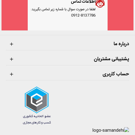
اطلاعات تماس
همان طور که گفتیم اسیلوسکوپ دیجیتال نسبت به نوع آنالوگ
لطفا در صورت سوال با شماره زیر تماس بگیرید:
0912-8137786
برتری های محسوسی دارد . یکی از این ویژگی ها صفحه
نمایش بزرگ رنگی LCD می باشد که شکل موج ولتاژ را با
کیفیت بالاتر و در ابعاد بزرگتری نمایش می دهد . از طرفی با
توجه به محاسبه اتوماتیک شاخصه های سیگنال تحت تست در
درباره ما
اسیلوسکوپ دیجیتال نیازی به محاسبه دیداری پارامترهایی
مثل ولتاژ پیک تو پیک مشابه آن چیزی که در مدل آنالوگ
پشتیبانی مشتریان
انجام می دادیم نداریم.
حساب کاربری
از دیگر مزایای مدل دیجیتال به آنالوگ می توان به وزن کمتر ,
قابلیت اتصال به کامپیوتر , حافظه دار بودن ( ذخیره اطلاعات
سیگنال در حافظه داخلی ) و کالیبره خودکار ( در اسیلوسکوپ
ها معمولا یک موج مربعی پایدار داخلی با فرکانس حدود 1
کیلوهرتز تولید می شود که برای کالیبره کردن به کار می رود )
و داشتن مدهای تریگر پیشرفته ( برای ثابت نگه داشتن شکل
موج روی صفحه نمایش ) و ... اشاره کرد.
اسیلوسکوپ دیجیتال
را بر اساس ابعاد و وزن و قابل حمل