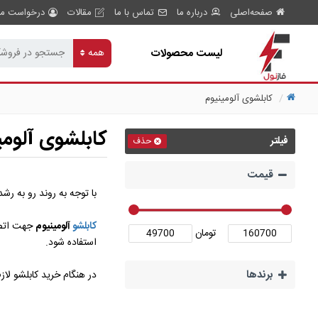
صفحه‌اصلی
درباره ما
تماس با ما
مقالات
درخواست مش
لیست محصولات
همه
کابلشوی آلومینیوم
کابلشوی آلومی
فیلتر
حذف
قیمت
با توجه به روند رو به رش
کابلشو
آلومینیوم
جهت اتصال
تومان
استفاده شود.
برند‌ها
در هنگام خرید کابلشو لاز