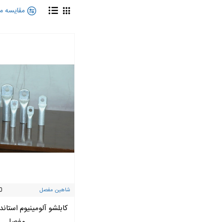
مقایسه م
شاهین مفصل
0
کابلشو آلومینیوم استاند
مفصل