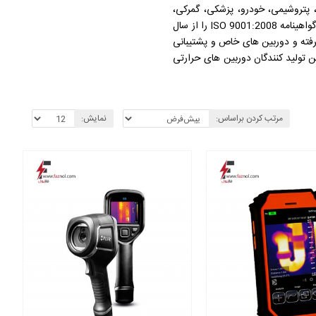
رت، پتروشیمی، خودرو، پزشکی، گمرکی،
انتظامی، امنیت عمومی گشت مرزی و غیره در اختیار مشتریان خود قرار دهد. SATIR اروپا به ارائه محصولات با کیفیت به مشتریان خود افتخار می کند، ساتیر گواهینامه ISO 9001:2008 را از سال
ا پیشرفته و دوربین های خاص و پشتیبانی
تصویربرداری حرارتی به عنوان یکی از بهترین تولید کنندگان دوربین های حرارتی
مرتب کردن براساس:
نمایش: