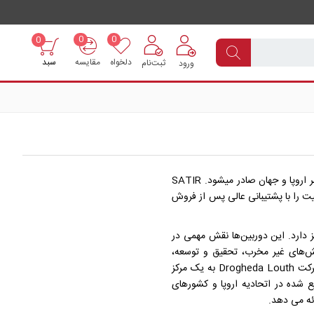
0
0
0
دلخواه
مقایسه
سبد
ثبت‌نام
ورود
SATIR Europe در سال 2008 در ایرلند تاسیس شده است و محصولات استراتژیگی را در حوزه تست و اندازه گیری تولید میکند که این محصولات به سراسر اروپا و جهان صادر میشود. SATIR
یت را با پشتیبانی عالی پس از فروش
کز دارد. این دوربین‌ها نقش مهمی در
یش‌های غیر مخرب، تحقیق و توسعه،
اندازه‌گیری دما و تست حرارتی دارند. مقر اروپایی SATIR در سال 2008 در شهر دوندالک ایرلند تأسیس شد. در آگوست 2016، مقر اروپایی SATIR به شرکت Drogheda Louth به یک مرکز
 شده در اتحادیه اروپا و کشورهای