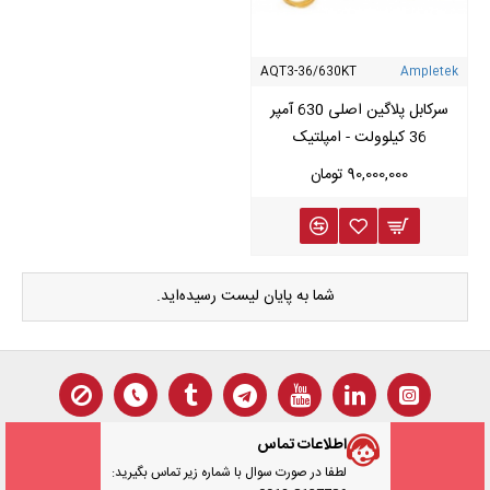
AQT3-36/630KT
Ampletek
سرکابل پلاگین اصلی 630 آمپر
36 کیلوولت - امپلتیک
90,000,000 تومان
شما به پایان لیست رسیده‌اید.
اطلاعات تماس
لطفا در صورت سوال با شماره زیر تماس بگیرید: