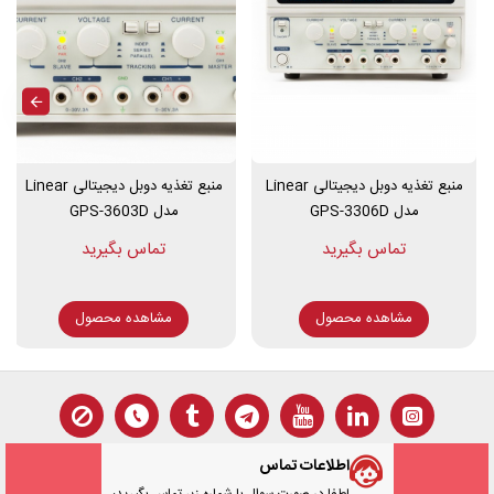
می توان از راه دور با استفاده از
رابط LAN
و رایانه شخصی اداره کرد.
ویژگی های
منبع تغذیه
GPS
-3303DPX
منبع تغذیه دوبل دیجیتالی Linear
منبع تغذیه دوبل دیجیتالی Linear
مدل GPS-3306D
مدل GPS-3603D
نوع
منبع تغذیه
: DC, دارای 3 کانال خروجی قابل برنامه ریزی
​حداکثر توان خروجی : وات
دامنه ولتاژ DC : دارای 3 کانال خروجی, کانال 1: 0 تا 30 ولت
مشاهده محصول
مشاهده محصول
و کانال 2 : 0 تا 30 ولت و کانال 3 : 2.5/ 3.3/5 ولت
دامنه جریان DC : دارای 3 کانال خروجی, کانال 1 : 0 تا 3 آمپر
و کانال 2 : 0 تا 3 آمپر و کانال 3 : حداکثر 3 آمپر فیکس
قابلیت تراکینگ و سری و موازی نمودن کانال 1 و 2
دارای فن خنک کننده هوشمند/ قابلیت اتصال به کامپیوتر
امکانات جانبی : دارای کلید قطع و وصل خروجی به طور
اطلاعات تماس
جداگانه / ولوم های Multi-Turn جهت تنظیم دقیق ولتاژ و
لطفا در صورت سوال با شماره زیر تماس بگیرید: