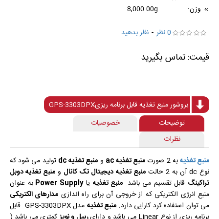
وزن:
8,000.00g
0 نظر
-
نظر بدهید
بروشور منبع تغذیه قابل برنامه ریزیGPS-3303DPX
توضیحات
خصوصیات
نظرات
منبع تغذیه
به 2 صورت
منبع تغذیه ac
و
منبع تغذیه dc
تولید می شود که
نوع dc آن به 2 حالت
منبع تغذیه دیجیتال تک کانال
و
منبع تغذیه دوبل
تراکینگ
قابل تقسیم می باشد.
منبع تغذیه
یا
Power Supply
به عنوان
منبع انرژی الکتریکی که از خروجی آن برای راه اندازی
مدارهای الکتریکی
می توان استفاده کرد کارایی دارد.
منبع تغذیه
مدل GPS-3303DPX قابل
برنامه ریزی از نوع Linear می باشد و دارای
ریپل و نویز
کمتری می باشد (