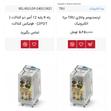
برنا الکترونیک
TRU
REL-IR2/LDP-24DC/2X21
ترنسدیوسر ولتاژی TRU-برنا
رله 8 پایه 12 آمپر دو کنتاکت (
الکترونیک
2PDT) - فونیکس کنتاکت
5,650,000 تومان