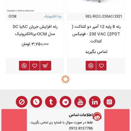
REL-IR2/L-230AC/2X21
برنا الکترونیک
OCM
رله 8 پایه 12 آمپر دو کنتاکت (
رله افزایش جریان ACیا DC
2PDT) 230 VAC - فونیکس
مدل OCM-برناالکترونیک
کنتاکت
3,750,000 تومان
اطلاعات تماس
لطفا در صورت سوال با شماره زیر تماس بگیرید:
0912-8137786