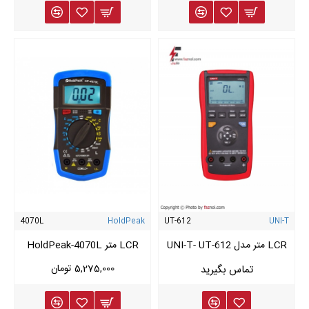
اشتباهات رایج هنگام خرید LCR متر
انتخاب مدل با فرکانس تست محدود
نادیده گرفتن Auto Range و Auto Measurement
عدم توجه به پارامترهای Q، D و Z
خرید مدل ساده برای کاربردهای صنعتی
4070L
HoldPeak
UT-612
UNI-T
LCR متر مدل UNI-T- UT-612
LCR متر HoldPeak-4070L
5,275,000 تومان