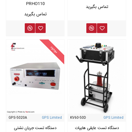
PRHO110
موتورهای الکتریکی و سیم‌پیچ‌ها
تجهیزات پزشکی و الکترونیکی حساس
پارامترهای کلیدی در تست Hi‑Pot
در طول انجام تست Hi‑Pot، پارامترهای زیر بررسی و کنترل می‌شوند:
موجود
جریان نشتی (Leakage Current)
زمان اعمال ولتاژ (Test Time / Dwell Time)
نرخ افزایش ولتاژ (Ramp Up Rate)
حد آستانه شکست (Trip Current / Arc Level)
وضعیت PASS / FAIL
این پارامترها امکان قضاوت دقیق درباره کیفیت عایق را فراهم
می‌کنند.
GPS-5020A
GPS Limited
KV60-50D
GPS Limited
شرایط محیطی مؤثر بر نتیجه تست
دستگاه تست عایقی هایپات
دستگاه تست جریان نشتی