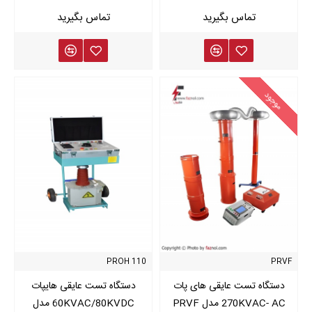
مناسب تجهیزات AC و الکترونیکی
توانایی بهتر در تشخیص ضعف‌های عایقی سطحی
جریان نشتی بالاتر نسبت به DC
تست Hi‑Pot DC
موجود
مناسب کابل‌ها، موتورها و تجهیزات با ظرفیت خازنی بالا
جریان نشتی کمتر
ایمن‌تر برای برخی تجهیزات حساس
نیازمند تخلیه ولتاژ DC پس از پایان تست
کاربردهای تست Hi‑Pot
تست Hi‑Pot به‌طور گسترده در صنایع زیر استفاده می‌شود:
تابلوهای برق فشار ضعیف و متوسط
PROH 110
PRVF
ترانسفورماتورها و منابع تغذیه
دستگاه تست عایقی های پات
دستگاه تست عایقی هایپات
لوازم خانگی (مطابق استانداردهای ایمنی)
270KVAC- AC مدل PRVF
60KVAC/80KVDC مدل
کابل‌ها و هارنس‌های الکتریکی