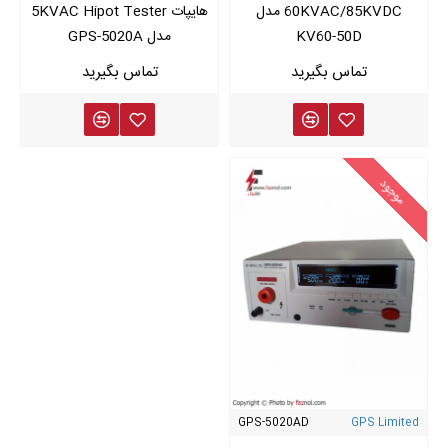
60KVAC/85KVDC مدل
هایپات 5KVAC Hipot Tester
نتایج تست Hi‑Pot به‌شدت تحت تأثیر عوامل زیر قرار دارد:
KV60-50D
مدل GPS-5020A
رطوبت محیط
دما
آلودگی و گردوغبار سطح عایق
ارتفاع از سطح دریا
استانداردهای مرتبط با تست Hi‑Pot
موجود
تست Hi‑Pot معمولاً بر اساس استانداردهای بین‌المللی زیر انجام
می‌شود:
IEC 60335
– ایمنی لوازم الکتریکی
IEC 61010
– تجهیزات اندازه‌گیری و آزمایشگاهی
UL / CSA
– تجهیزات صادراتی
IEEE / ASTM
– کابل‌ها و تجهیزات الکتریکی
GPS-5020AD
GPS Limited