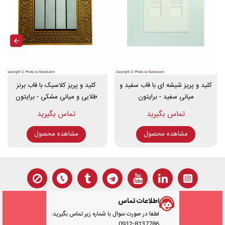
انواع کلید و پریز برایتون مدل استیل با میانی نقره ای:
کلید تک پل
کلید و پریز شیشه ای با قاب سفید و
کلید و پریز کلاسیک با قاب برنز
کلید دو پل
میانی سفید - برایتون
طلایی و میانی مشکی - برایتون
کلید سه پل
کلید چهار پل
پریز برق ارت دار
پریز + شارژ USB
مشاهده محصول
مشاهده محصول
آنتن و ماهواره
تلفن دوبل
شبکه کامپیوتر
زنگ
بیزر
اطلاعات تماس
دیمر
ولوم صدا
لطفا در صورت سوال با شماره زیر تماس بگیرید:
0912-8137786