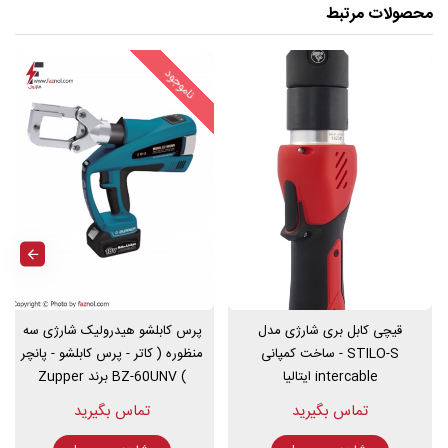
مشخصات فنی پرس کابلشوی هیدرولیک
محصولات مرتبط
شارژی EB-400
ناموجود
قدرت برش : 120 کیلونیوتون
جابه جا یی فک : 42 میلیمتر
قطر قابل برش : 400-16 میلیمتر کابل های مسی و الومینیومی
آرموردار و بدون آرمور
ولتاژ و ظرفیت باتری : 18 ولت - 3 آمپر ساعت
زمان شارژ هر باتری : 1 ساعت
این دستگاه به همراه یک عدد تیغه و 2 عدد باتری و 1 عدد شارژر در یک
کیف محکم پلاستیکی به همراه حلقه ی آب بندی سیلند و حلقه ی آب بندی
شیر اطمینان ارائه می گردد.
قیچی کابل بری شارژی مدل
پرس کابلشو هیدرولیک شارژی سه
STILO-S - ساخت کمپانی
منظوره ( کاتر - پرس کابلشو - پانچر
intercable ایتالیا
) BZ-60UNV برند Zupper