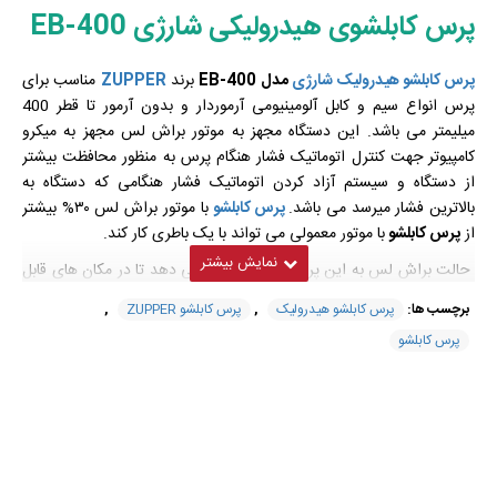
پرس کابلشوی هیدرولیکی شارژی EB-400
پرس کابلشو هیدرولیک شارژی
مدل EB-400
برند
ZUPPER
مناسب برای
پرس انواع سیم و کابل آلومینیومی آرموردار و بدون آرمور تا قطر 400
میلیمتر می باشد. این دستگاه مجهز به موتور براش لس مجهز به میکرو
کامپیوتر جهت کنترل اتوماتیک فشار هنگام پرس به منظور محافظت بیشتر
از دستگاه و سیستم آزاد کردن اتوماتیک فشار هنگامی که دستگاه به
بالاترین فشار میرسد می باشد.
پرس کابلشو
با موتور براش لس ۳۰% بیشتر
از
پرس کابلشو
با موتور معمولی می تواند با یک باطری کار کند.
حالت براش لس به این پرس کابلشو امکان می دهد تا در مکان های قابل
احتراق هم بتوان از آن استفاده کرد. اگر فشار تنظیم شده کمتر یا بیشتر از
برچسب ها:
پرس کابلشو هیدرولیک
,
پرس کابلشو ZUPPER
,
حد معین باشد یا دستگاه باتری ضعیف داشته باشد، یک سیگنال صوتی به
پرس کابلشو
صدا در می آید و چراغ قرمز چشمک می زند. اگر دستگاه طولانی مدت با
دمای 60 درجه کار کند سنسور فشار به صورت اتوماتیک دستگاه را خاموش
می کند. اگر آلارم صدا داشتیم به این معنی است که تا برگشتن دما به حد
نرمال نمی توان از دستگاه استفاده کرد.