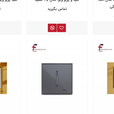
کی
ای برند ویرا الکتریک
را میتوانید با اطمینان از فازنول تهییه کنید، برای مشاوره و سو