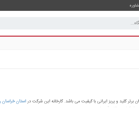
اوره
ن برتر کلید و پریز ایرانی با کیفیت می باشد. کارخانه این شرکت در
استان خراسان 
ن از کیفیت بالای آن دارد.
به دسته
ساده پلاستیکی
،
کریستالی
و
امگا (تمام شیشه)
تقسیم بندی می شوند که م
نین مدل امگا در رنگ بندی سفید یا مشکی یا طلایی با نوار طلایی یا مشکی عرضه