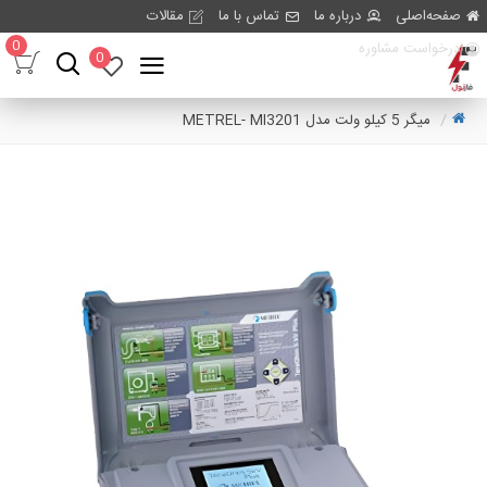
صفحه‌اصلی
درباره ما
تماس با ما
مقالات
0
درخواست مشاوره
0
میگر 5 کیلو ولت مدل METREL- MI3201