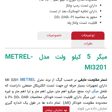
دارای تست رمپ ولتاژ
دارای تخلیه اتوماتیک بعد از تست
مجهز به محاسبه DD، DAR، PI
قابلیت تست ولتاژ پله
توضیحات
خصوصیات
نظرات
میگر 5 کیلو ولت مدل METREL-
MI3201
تستر مقاومت عایقی
بر حسب گیگ از برند مترل
METREL
MI 3201
دارای تجهیزات بسیار حرفه ای جهت تست الکتریکال صنعتی داراست که
شامل
میگر
، ارت سنج، میکرو اهم متر، میلی اهم متر و ترا اهم متر و غیره
میگردد. این میگر دارای قابلیت تست خودکار، محاسبات PI، DD، DAR با
محدوده مقاومت خودکار (AR). تمام داده ها در طول یک اندازه گیری
نمایش داده می شوند.