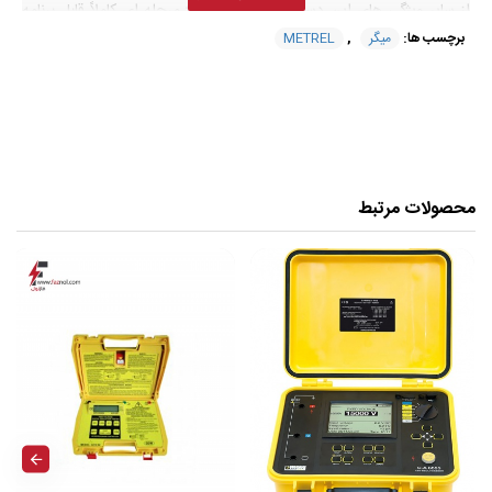
از سایر ویژگی های این دستگاه عیب یابی ولتاژ مرحله ای کاملاً قابل برنامه
ریزی و عملکردهای تست ولتاژ مقاوم برای کمک به تشخیص عیوب در
برچسب ها:
میگر
,
METREL
عایق، تست سریعتر، جریان شارژ بالای 5 میلی آمپر به سرعت بارهای خازنی
را شارژ می کند. فیلترهای حذف نویز قابل انتخاب (حداکثر 5 میلی آمپر) و
کابل های محافظ به صورت استاندارد خوانش دقیق را تضمین می کنند.
این دستگاه دقیق، ایمن، قابل حمل می باشد.
محصولات مرتبط
مشخصات فنی تستر مقاومت عایقی 5 کیلو
ولت MI 3201 ساخت METREL
محدوده ولتاژ تست 250 ... 5000 ولت
محدوده اندازه گیری 5 کیلو اهم ... 10 TΩ
دارای تست رمپ ولتاژ
دارای تخلیه اتوماتیک بعد از تست
مجهز به محاسبه DD، DAR، PI
قابلیت تست ولتاژ پله
دارای تایمر (تا 100 دقیقه)
قابلیت اندازه گیری جریان نشتی