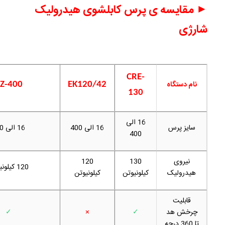
►
مقایسه ی پرس کابلشوی هیدرولیک
شارژی
CRE-
نام دستگاه
Z-400
EK120/42
130
16 الی
سایز پرس
16 الی 400
16 الی 400
400
نیروی
130
120
120 کیلونیوتن
هیدرولیک
کیلونیوتن
کیلونیوتن
قابلیت
چرخش هد
✓
×
✓
تا 360 درجه