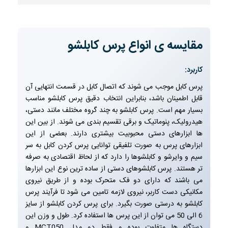
مقایسه ی انواع پرس کابلشو
کاربرد:
پرس کابل موجب می شوند که اتصال کابل در قسمت انتهایی آن
قابل اطمینان باشد، بنابراین انتخاب دقیق پرس کابلشو مناسب
بسیار مهم است. پرس کابلشو
به چند گروه مختلف مانند دستی،
هیدرولیک، پنوماتیک و برقی تقسیم بندی می شوند. از بین این
ها ابزارهای دستی محبوبیت بیشتری دارند. بعضی از این
ابزارهای پرس به صورت تلفیقی توانایی پرس کردن کابل به سر
سیم و وایرشو و کابلشوها را دارد که از لحاظ اقتصادی به صرفه
تر هستند. پرس کابلشوهای دستی از ساده ترین نوع این ابزارها
می باشند که دارای دو فک متحرک بوده و از طریق نیروی
مکانیکی دست کاربر، نیروی لازمه تامین می شود تا فرآیند پرس
کابلشو به درستی صورت بگیرد. برای پرس کردن کابلشو از سایز
6 الی 50 می توان از این پرس ها استفاده کرد. طول و وزن این
دستگاه ها متفاوت بوده و فقط دو مدل MCT050 و