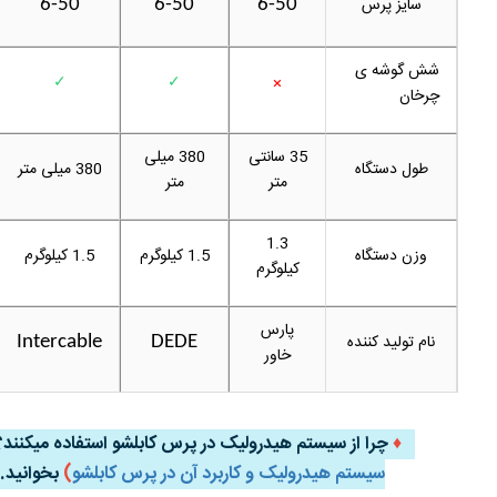
سایز پرس
6-50
6-50
6-50
شش گوشه ی
✓
✓
×
چرخان
35 سانتی
380 میلی
طول دستگاه
380 میلی متر
متر
متر
1.3
وزن دستگاه
1.5 کیلوگرم
1.5 کیلوگرم
کیلوگرم
پارس
نام تولید کننده
Intercable
DEDE
خاور
♦
چرا از سیستم هیدرولی
ک در پرس کابلشو استفاده میکنند؟ 
سیستم هیدرولیک و کاربرد آن در پرس کابلشو
)
بخوانید.