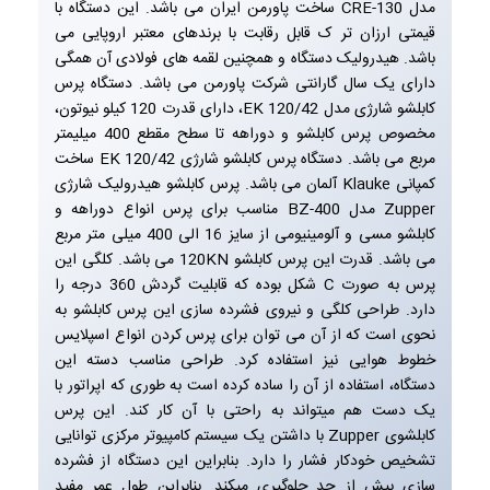
مدل CRE-130 ساخت پاورمن ایران می باشد. این دستگاه با
قیمتی ارزان تر ک قابل رقابت با برندهای معتبر اروپایی می
باشد. هیدرولیک دستگاه و همچنین لقمه های فولادی آن همگی
دارای یک سال گارانتی شرکت پاورمن می باشد. دستگاه پرس
کابلشو شارژی مدل EK 120/42، دارای قدرت 120 کیلو نیوتون،
مخصوص پرس کابلشو و دوراهه تا سطح مقطع 400 میلیمتر
مربع می باشد. دستگاه پرس کابلشو شارژی EK 120/42 ساخت
کمپانی Klauke آلمان می باشد. پرس کابلشو هیدرولیک شارژی
Zupper مدل BZ-400 مناسب برای پرس انواع دوراهه و
کابلشو مسی و آلومینیومی از سایز 16 الی 400 میلی متر مربع
می باشد. قدرت این پرس کابلشو 120KN می باشد. کلگی این
پرس به صورت C شکل بوده که قابلیت گردش 360 درجه را
دارد. طراحی کلگی و نیروی فشرده سازی این پرس کابلشو به
نحوی است که از آن می توان برای پرس کردن انواع اسپلایس
خطوط هوایی نیز استفاده کرد. طراحی مناسب دسته این
دستگاه، استفاده از آن را ساده کرده است به طوری که اپراتور با
یک دست هم میتواند به راحتی با آن کار کند. این پرس
کابلشوی Zupper با داشتن یک سیستم کامپیوتر مرکزی توانایی
تشخیص خودکار فشار را دارد. بنابراین این دستگاه از فشرده
سازی بیش از حد جلوگیری میکند. بنابراین طول عمر مفید