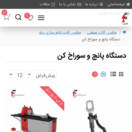
صفحه‌اصلی
درباره ما
تماس با ما
مقالات
0
درخواست مشاوره
0
ماشین آلات صنعتی
ماشین آلات تابلو سازی برق
دستگاه پانچ و سوراخ کن
دستگاه پانچ و سوراخ کن
0
ا
ل
ی
ر
و
ز
د
ی
گ
3
2
ر