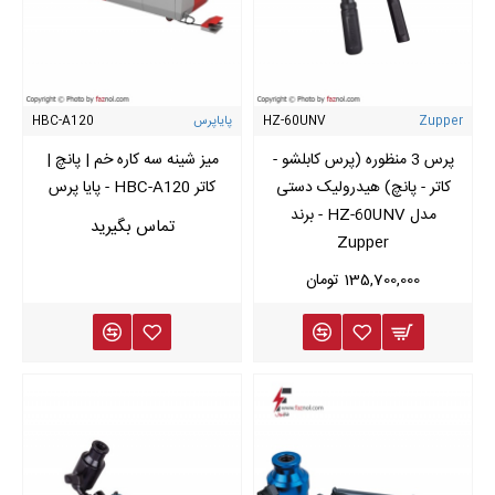
Zupper
HZ-60UNV
پایاپرس
HBC-A120
پرس 3 منظوره (پرس کابلشو -
میز شینه سه کاره خم | پانچ |
کاتر - پانچ) هیدرولیک دستی
کاتر HBC-A120 - پایا پرس
مدل HZ-60UNV - برند
Zupper
135,700,000 تومان