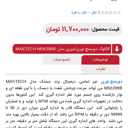
0 نظر
-
نظر بدهید
11,700,000 تومان
کاتالوگ دورسنج نوری/لیزری مدل -MASTECH-MS6208B
توضیحات
خصوصیات
نظرات
دورسنج نوری
غیر تماسی دیجیتال برند مستک مدل MASTECH
MS6208B می تواند سرعت چرخش شفت یا دیسک را با لیزر نقطه ای و
نوار بازتابنده روی جسم مورد نظر اندازه گیری کند. این کنتورها بدون
دخالت در تجهیزات اندازه گیری شده می توانند RPM را تولید و یا شمارش
را بازخوانی کنند. این دستگاه قادر به اندازه گیری میزان دور از 50 تا
99999 دور بر دقیقه یا RPM می باشد که از دقت بسیار بالایی بهره مند
می باشد. واحد های اندازه گیری این دستگاه شامل متر بر دقیقه، متر بر
ثانیه، فوت بر دقیقه، فوت بر ثانیه و اینچ بر دقیقه است که توسط کاربران