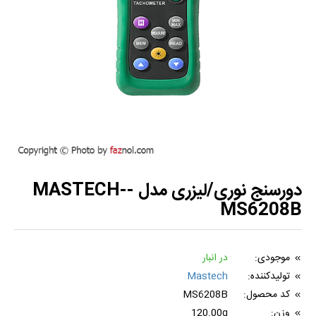
دورسنج نوری/لیزری مدل -MASTECH-
MS6208B
موجودی:
در انبار
تولیدکننده:
Mastech
کد محصول:
MS6208B
وزن:
120.00g