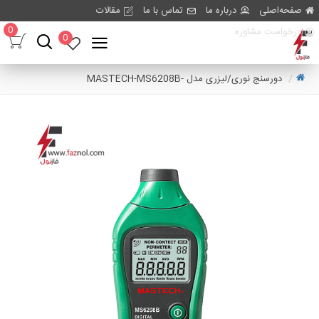
صفحه‌اصلی
درباره ما
تماس با ما
مقالات
0
درخواست مشاوره
0
دورسنج نوری/لیزری مدل -MASTECH-MS6208B