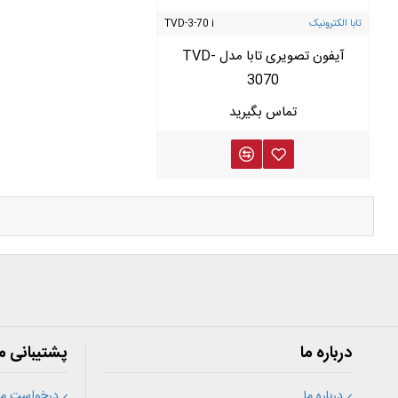
تابا الکترونیک
TVD-3-70 i
آیفون تصویری تابا مدل TVD-
3070
درباره ما
پشتیبانی م
درباره ما
درخواست مش