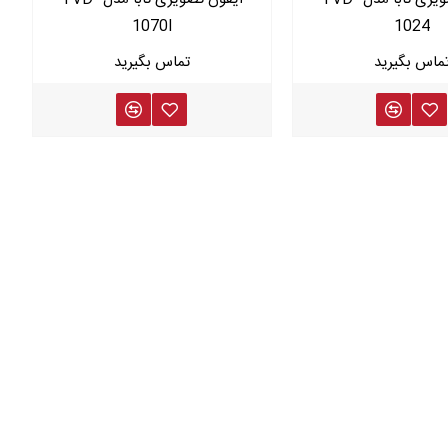
1070I
1024