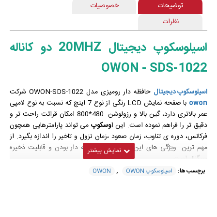
توضیحات
خصوصیات
نظرات
اسیلوسکوپ دیجیتال 20MHZ دو کاناله
OWON - SDS-1022
اسیلوسکوپ دیجیتال
حافظه دار رومیزی مدل OWON-SDS-1022 شرکت
owon
با صفحه نمایش LCD رنگی از نوع 7 اینچ که نسبت به نوع لامپی
عمر بالاتری دارد، گین بالا و رزولوشن 480*800 امکان قرائت راحت تر و
دقیق تر را فراهم نموده است. این
اوسکوپ
می تواند پارامترهایی همچون
فرکانس، دوره ی تناوب، زمان صعود ،زمان نزول و تاخیر را اندازه بگیرد. از
مهم ترین ویژگی های این
اسیلوسکوپ
حافظه دار بودن و قابلیت ذخیره
سیگنال است.
برچسب ها:
اسیلوسکوپ OWON
,
OWON
ویژگی های فنی اسیلوسکوپ دیجیتال
مدل SDS-1022 ساخت کمپانی owon