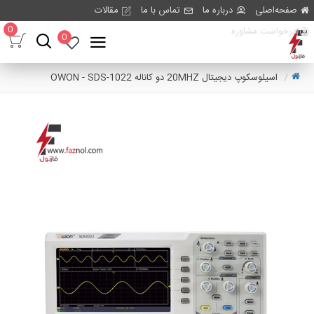
صفحه‌اصلی
درباره ما
تماس با ما
مقالات
0
درخواست مشاوره
0
اسیلوسکوپ دیجیتال 20MHZ دو کاناله OWON - SDS-1022