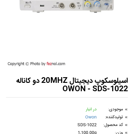
اسیلوسکوپ دیجیتال 20MHZ دو کاناله
OWON - SDS-1022
موجودی:
در انبار
تولیدکننده:
Owon
کد محصول:
SDS-1022
وزن:
1,100.00g