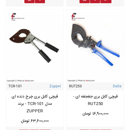
TCR-101
Zupper
RUT250
DeDe
قیچی کابل بری جغجغه ای -
قیچی کابل بری چرخ دنده ای
RUT250
مدل TCR-101 - برند
ZUPPER
16,900,000 تومان
63,600,000 تومان