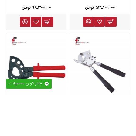
53,800,000 تومان
98,300,000 تومان
فیلتر کردن محصولات
1606054
intercable
ZC-G32A
Zupper
قیچی کابل بری چرخ دنده ای
قیچی کابل بری جغجغه ای قطر
مدل ZC-G32A - برند
54 میلیمتری کد 1606054 -