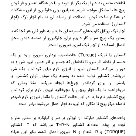
قطعات متصل به هم از یکدیگر باز شوند و یا در هنگام تعمیر و باز کردن
پیچ ها با مشکل مواجه شویم. بنابراین برای جلوگیری از این مشکلات
در هنگام سفت کردن اتصالات از وسیله ای به نام آچار ترک (آچار
گشتاور) استفاده می شود.
آچار ترک پرتابل کاربردهای گسترده ای دارد و به طور کلی هر کجا که با
بستن یک پیچ سر و کار داریم برای جلوگیری از صدمه دیدن محل
اتصال استفاده از آچار ترک امری ضروری است.
گشتاور یا تورک (Turque) حاصلضرب برداری نیروی وارد بر یک
جسم از نقطه اثر نیرو تا نقطه‌ای که جسم بر اثر همین نیرو شروع به
دوران می‌کند. گشتاور نیرو و انرژی لازم برای گرداندن یک شی
می‌باشد. گشتاور تولید شده به وسیله یک موتور توان کششی یا
رانشی را برای گرداندن چرخ‌ها ایجاد می‌کند. مثلا زمانی که
می‌خواهید با یک آچار پیچی را بچرخانید نیروی لازم برای گرداندن
پیچ گشتاور نام دارد. در این حالت گشتاور با مقدار نیروی لازم ضربدر
فاصله مرکز پیچ تا مکانی که نیرو به آچار اعمال می‌شود برابر است.
واحد‌های گشتاور عبارتند از: نیوتن بر متر و کیلوگرم بر سانتی متر و
فوت بر پوند. معادله گشتاور T=R*N می‌باشد که T. گشتاور
(TORQUE) و R. شعاع و N. نیروی اعمال شده، بنابر این هرگاه