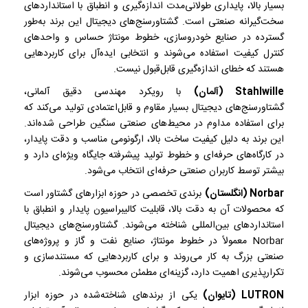
بسیار بالا، پایداری طولانی‌مدت اندازه‌گیری و انطباق با استانداردهای
سخت‌گیرانه صنعتی است. گشتاورسنج‌های دیجیتال این برند به‌طور
گسترده در صنایع خودروسازی، خطوط مونتاژ حساس و واحدهای
کنترل کیفیت استفاده می‌شوند و انتخابی ایده‌آل برای کاربردهایی
هستند که خطای اندازه‌گیری قابل‌قبول نیست.
Stahlwille (آلمان)
با رویکرد مهندسی دقیق آلمانی،
گشتاورسنج‌های دیجیتال بسیار مقاوم و قابل‌اعتمادی تولید می‌کند که
برای استفاده مداوم در محیط‌های صنعتی سنگین طراحی شده‌اند.
این برند به دلیل کیفیت ساخت بالا، ارگونومی مناسب و دقت پایدار،
در کارگاه‌های حرفه‌ای و خطوط تولید پیشرفته جایگاه ویژه‌ای دارد و
بیشتر توسط کاربران صنعتی حرفه‌ای انتخاب می‌شود.
Norbar (انگلستان)
برندی تخصصی در حوزه ابزارهای گشتاور است
که محصولات آن به دقت بالا، قابلیت کالیبراسیون پایدار و انطباق با
استانداردهای بین‌المللی شناخته می‌شوند. گشتاورسنج‌های دیجیتال
Norbar معمولاً در خطوط مونتاژ، صنایع نفت و گاز و پروژه‌های
صنعتی بزرگ به کار می‌روند و برای کاربردهایی که مستندسازی و
تکرارپذیری اهمیت دارد، گزینه‌ای مطمئن محسوب می‌شوند.
LUTRON (تایوان)
یکی از برندهای شناخته‌شده در حوزه ابزار