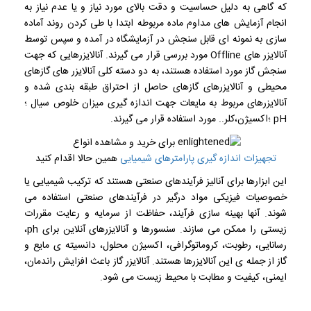
که گاهی به دلیل حساسیت و دقت بالای مورد نیاز و یا عدم نیاز به
انجام آزمایش های مداوم ماده مربوطه ابتدا با طی کردن روند آماده
سازی به نمونه ای قابل سنجش در آزمایشگاه در آمده و سپس توسط
آنالایزر های Offline مورد بررسی قرار می گیرند. آنالایزرهایی که جهت
سنجش گاز مورد استفاده هستند، به دو دسته کلی آنالایزر های گازهای
محیطی و آنالایزرهای گازهای حاصل از احتراق طبقه بندی شده و
آنالایزرهای مربوط به مایعات جهت اندازه گیری میزان خلوص سیال ؛
pH ؛اکسیژن،کلر.. مورد استفاده قرار می گیرند.
برای خرید و مشاهده انواع
تجهیزات اندازه گیری پارامترهای شیمیایی
همین حالا اقدام کنید
این ابزارها برای آنالیز فرآیندهای صنعتی هستند که ترکیب شیمیایی یا
خصوصیات فیزیکی مواد درگیر در فرآیندهای صنعتی استفاده می
شوند. آنها بهینه سازی فرآیند، حفاظت از سرمایه و رعایت مقررات
زیستی را ممکن می سازند. سنسورها و آنالایزرهای آنلاین برای ph،
رسانایی، رطوبت، کروماتوگرافی، اکسیژن محلول، دانسیته ی مایع و
گاز از جمله ی این آنالایزرها هستند. آنالایزر گاز باعث افزایش راندمان،
ایمنی، کیفیت و مطابت با محیط زیست می شود.