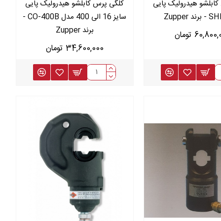
ابلشو هیدرولیک پایی
کلگی پرس کابلشو هیدرولیک پایی
د Zupper
سایز 16 الی 400 مدل CO-400B -
برند Zupper
60,80 تومان
34,600,000 تومان
ال مطمئن و ایمن کابل‌هاست.
س کابلشو
شوید و مناسب‌ترین مدل را برای پروژه خود انتخاب کنید.