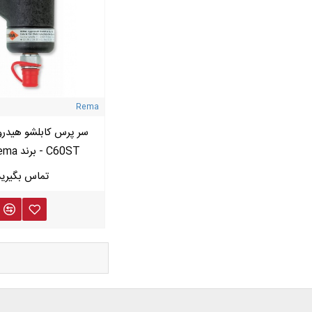
Rema
سر پرس کابلشو هیدرو
C60ST - برند Rema آلمان