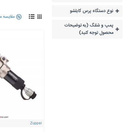
انتقال
نیروی هیدر
ایجاد پرس دقیق و 
نوع دستگاه پرس کابلشو
نگهداری و تثبیت ق
مقایسه م
کاهش احتمال آسیب
پمپ و شلنگ (به توضیحات
محصول توجه کنید)
ویژگی‌های کلگ
دوام و مقاومت بال
سازگاری با انواع 
امکان استفاده با
ا
طراحی دقیق برای
ترکیب کلگی 
با اتصال کلگی به
پمپ هید
خستگی و با دقت بالا، اتص
Zupper