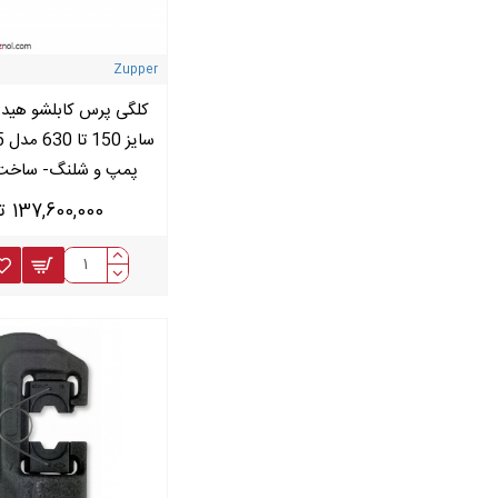
Zupper
کلگی پرس کابلشو هیدر
پمپ و شلنگ- ساخت upper
137,600,000 تومان