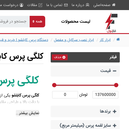
صفحه‌اصلی
درباره ما
تماس با ما
مقالات
درخواست مش
لیست محصولات
همه
ابزار کار
ابزار نصب سرکابل و مفصل
دستگاه پرس کابلشو | خرید و قی
کلگی پرس کاب
فیلتر
حذف
قیمت
کلگی پرس
تومان
کلگی پرس کابلشو
یکی از 
با دقت بالا و طراحی مقاو
برند‌ها
نقش کلگی پ
نمایش بیشتر...
سایز لقمه پرس (میلیمتر مربع)