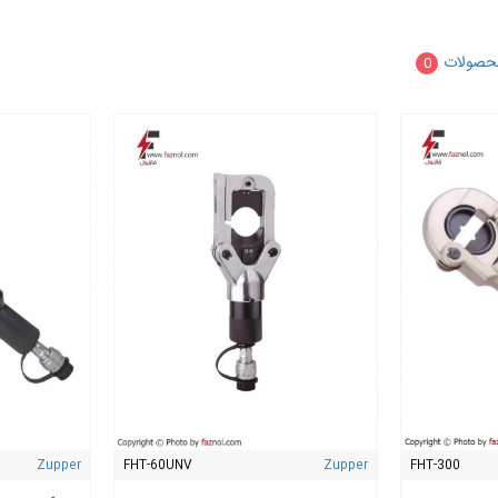
ولیکی پمپ پرس کابلشو
به فک‌های پرس
ایمن برای انواع کابلشوها
الب‌ها (دای‌ها) برای سایزهای مختلف کابلشو
حصولات
0
 به کابل یا کابلشو هنگام پرس
ی پرس کابلشو:
ا
در برابر فشار هیدرولیکی
پمپ پرس کابلشو
(دستی، پایی، شارژی)
نواع قالب‌ها و سایز کابلشو
 افزایش دقت پرس و کیفیت اتصال کابل
پرس کابلشو با پمپ پرس کابلشو:
رولیک پرس کابلشو
، نیروی تولید شده توسط پمپ به‌صورت یکنواخت و کنترل‌شده ب
ال حرفه‌ای و استاندارد داشته باشد.
Zupper
FHT-60UNV
Zupper
FHT-300