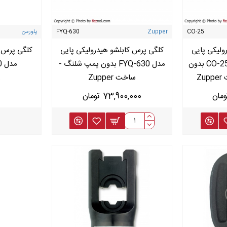
CO-25
Zupper
FYQ-630
پاورمن
ولیکی پایی
کلگی پرس کابلشو هیدرولیکی پایی
کلگی پرس ک
سایز 150 تا 630 مدل CO-25 بدون
مدل FYQ-630 بدون پمپ شلنگ -
مدل CRP450 - پاورمن
Z
ساخت Zupper
73,900,000 تومان