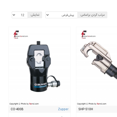
مرتب کردن براساس:
نمایش:
ه کابل و کابلشو منتقل می‌شود. این ترکیب باعث می‌شود کاربر بدون
CO-400B
Zupper
SHP-510H