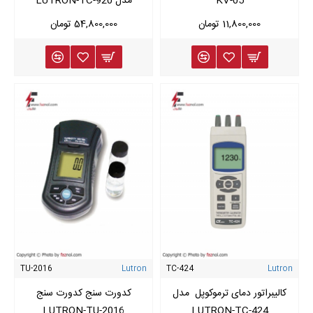
KV-05
مدل LUTRON-TC-920
11,800,000 تومان
54,800,000 تومان
TU-2016
Lutron
TC-424
Lutron
کالیبراتور دمای ترموکوپل مدل
کدورت سنج کدورت سنج
LUTRON-TU-2016
LUTRON-TC-424