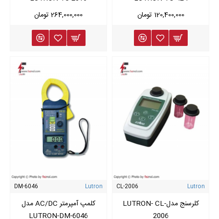
120,400,000 تومان
264,000,000 تومان
DM-6046
Lutron
CL-2006
Lutron
کلرسنج مدلLUTRON- CL-
کلمپ آمپرمتر AC/DC مدل
LUTRON-DM-6046
2006