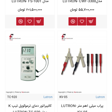
مدلLUTRON- CWF-3300
مدل LUTRON- FS-1001
55,700,000 تومان
201,500,000 تومان
TC-920
Lutron
KV-05
Lutron
پراب میلی اهم متر LUTRON-
کالیبراتور دمای ترموکوپل تیپ K