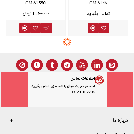
CM-6155C
CM-6146
41,100,000 تومان
اطلاعات تماس
لطفا در صورت سوال با شماره زیر تماس بگیرید:
0912-8137786
درباره ما