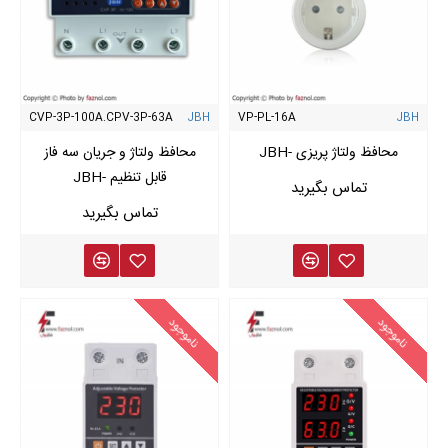
CVP-3P-100A.CPV-3P-63A
JBH
VP-PL-16A
JBH
محافظ ولتاژ پریزی -JBH
محافظ ولتاژ و جریان سه فاز
قابل تنظیم -JBH
ناموجود
ناموجود