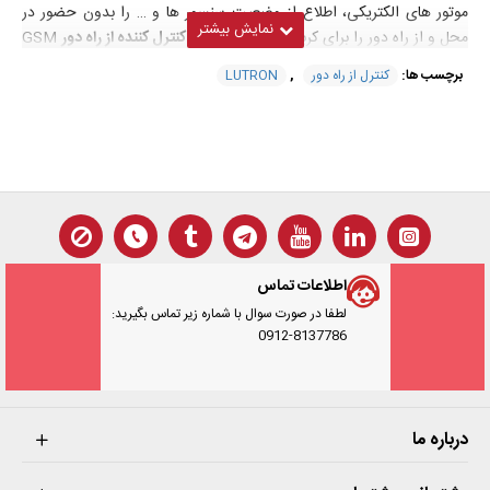
موتور های الکتریکی، اطلاع از وضعیت سنسور ها و … را بدون حضور در
محل و از راه دور را برای کربر فرهم کرده است.
کنترل کننده از راه دور
GSM
نوعی از کنترل کننده هاست که با استفاده از شبکه موبایل کنترل و نظارت از
برچسب ها:
کنترل از راه دور
,
LUTRON
راه دور را بدون هیچ محدودیت فاصله ای فراهم کرده است. همچنین
استفاده از شماره موبایل در کنترل کننده GSM به جای پسوورد امنیت بسیار
بالایی را سبب شده.
مشخصات فنی کنترل کننده از راه دور مدل
GSM-889 ساخت
LUTRON
اطلاعات تماس
لطفا در صورت سوال با شماره زیر تماس بگیرید:
0912-8137786
قابلیت نمایش و کنترل از راه دور و هشدار توسط تلفن همراه
دارای 8 کانال ورودی توسط کابل
RS232 . قابلیت کنترل 8 دستگاه به طورهمزمان
قابلیت اتصال به دستگاههای با خروجی
درباره ما
توانایی نمایش ، مدیریت، کنترل و هشدار از راه دور به وسیله
موبایل بدون محدودیت مکانی