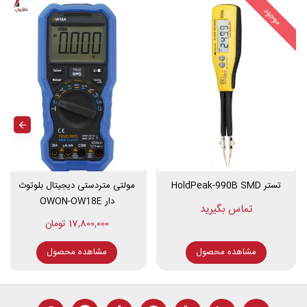
MAX/MIN، حالت نسبی، حالت صفر
موجود
قابلیت ذخیره سازی داده ها
نشانگر باتری کم
خاموش شدن خودکار
باتری 1.5 ولت
صفحه نمایش 37 در 25 میلی متر
رنگ محصول قرمز و خاکستری
وزن خالص محصول 235 گرم
اندازه محصول 215mm x 63mm x 36mm
تستر HoldPeak-990B SMD
مولتی متردستی دیجیتال بلوتوث
دار OWON-OW18E
17,800,000 تومان
مشاهده محصول
مشاهده محصول