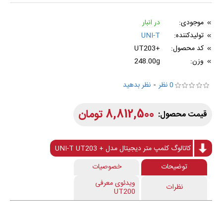
موجودی:
در انبار
تولیدکننده:
UNI-T
کد محصول:
+UT203
وزن:
248.00g
0 نظر
-
نظر بدهید
8,812,500 تومان
کاتالوگ کلمپ متر دیجیتال مدل + UNI-T UT203
توضیحات
خصوصیات
ویدئوی معرفی
نظرات
UT200