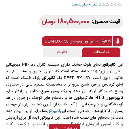
0 نظر
-
نظر بدهید
180,500,000 تومان
کاتالوگ کالیبراتور ترموکوپل CEM-BX-150
توضیحات
نظرات
این
کالیبراتور
دمای بلوک خشک دارای سیستم کنترل دما PID دیجیتالی
مبتنی بر ریزپردازنده حلقه بسته است که دارای بخاری و سنسور RTD
پلاتینی دقیق است. REED BX-150 یک
کالیبراتور
بلوک خشک است که
زمان گرمایش و سرد شدن سریع را با مشخصات عملکرد عالی در محدوده
وسیع دمای کار ارائه می دهد و یک روش سریع، دقیق و پایدار برای
کالیبراسیون RTD
ها، ترموکوپل ها و دماسنج های کوچک دو فلزی در هم
آزمایشگاهی و هم میدانی. از آنجا که اندازه گیری دما یک پارامتر مهم در
بسیاری از فرآیندهای صنعتی است، این
کالیبراتور
دما برای از بین بردن عدم
دقت در دماسنج های نصب شده است. این
کالیبراتور
ایده آل برای آزمایش
و کالیبراسیون ابزارهای اندازه گیری دما، برای اطمینان از کیفیت ثابت