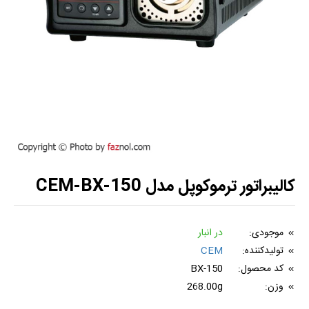
کالیبراتور ترموکوپل مدل CEM-BX-150
موجودی:
در انبار
تولیدکننده:
CEM
کد محصول:
BX-150
وزن:
268.00g