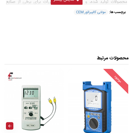
محصولات تولید شده، و همچنین رعایت مقررات برای برخی از صنایع
استفاده می شود.
برچسب ها:
مولتی کالیبراتور CEM
مشخصات فنی
کالیبراتور
ترمومتر لیزری
مدل BX-150 ساخت کمپانی
CEM
محصولات مرتبط
تایوان
موجود
سیستم کنترل دما PID دیجیتالی مبتنی بر ریزپردازنده حلقه
بسته شامل بخاری و سنسور RTD پلاتینی دقیق
خنک کننده فن امکان تغییر سریع دمای بلوک را در صورت
تقاضا فراهم می کند
دمای مورد نیاز را می توان با استفاده از دکمه های پنل جلویی
به میزان 0.1 درجه افزایش داد
دارای منابع حرارتی