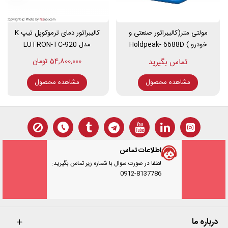
دارای سیم برق
دارای راهنمای کاربر
دارای گزارش کالیبراسیون
مولتی متر(کالیبراتور صنعتی و
کالیبراتور دمای ترموکوپل تیپ K
دارای دقت 0.1
خودرو ) Holdpeak- 6688D
مدل LUTRON-TC-920
دارای پایداری ±0.5℃
54,800,000 تومان
دارای زمان حرارت دهی 10 دقیقه
دارای زمان خنک کنندگی 10 دقیقه
مشاهده محصول
مشاهده محصول
این محصول دارای یک سال گارانتی و ده سال خدمات پس از فروش
می باشد.
اطلاعات تماس
لطفا در صورت سوال با شماره زیر تماس بگیرید:
0912-8137786
درباره ما