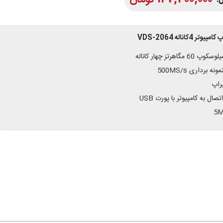
 4کاناله VDS-2064
6 مگاهرتز چهار کاناله
 برداری 500MS/s
صال به کامپیوتر با پورت USB