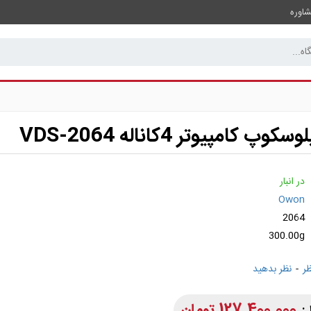
اوره
پ کامپیوتر 4کاناله VDS-2064
در انبار
Owon
2064
300.00g
-
نظر بدهید
127,400,000 تومان