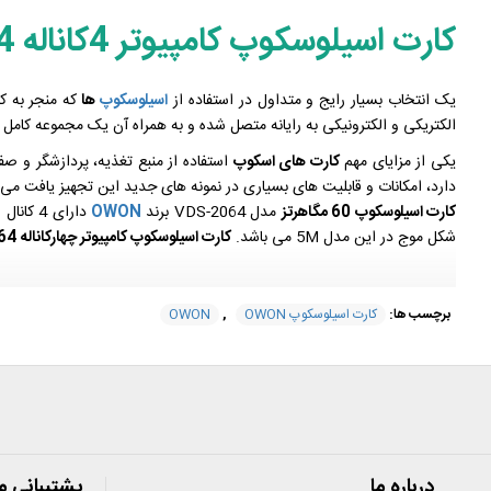
کارت اسیلوسکوپ کامپیوتر 4کاناله VDS-2064
یک انتخاب بسیار رایج و متداول در استفاده از
اسیلوسکوپ
ها
که منجر به ک
الکتریکی و الکترونیکی به رایانه متصل شده و به همراه آن یک مجموعه کام
یکی از مزایای مهم
کارت های اسکوپ
استفاده از منبع تغذیه، پردازشگر و ص
دارد، امکانات و قابلیت های بسیاری در نمونه های جدید این تجهیز یافت می ش
کارت اسیلوسکوپ 60 مگاهرتز
مدل VDS-2064 برند
OWON
دارای 4 کانال ورودی با سرعت نمونه برداری 500MS/s می باشد.
شکل موج در این مدل 5M می باشد.
کارت اسیلوسکوپ کامپیوتر چهارکاناله
64
برچسب ها:
کارت اسیلوسکوپ OWON
,
OWON
مشخصات فنی کارت اسیلوسکوپ 4کاناله کارت اسیلوسکوپ 60MHz, مدلVDS-2064 ساخت کمپانی OWON
کارت اسیلوسکوپ 60 مگاهرتز چهار کاناله
سرعت نمونه برداری 500MS/s
4 عدد پراپ
درباره ما
پشتیبانی م
قابلیت اتصال به کامپیوتر با پورت USB