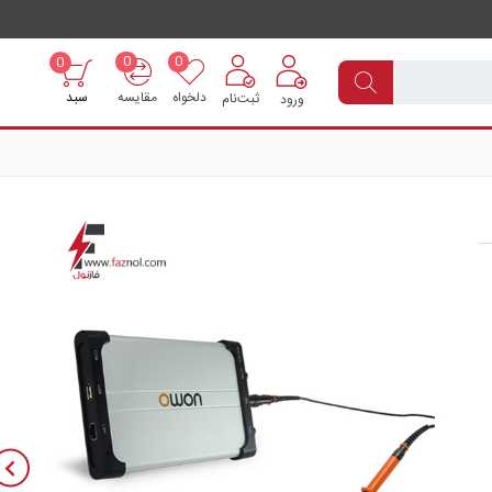
0
0
0
دلخواه
مقایسه
سبد
ثبت‌نام
ورود