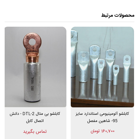
کابلشو فول بیمتال
شاهین مفصل علاوه بر تست های الکتریکال و مکانیکال
معمول بر روی انواع کابلشوها، در آزمایشگاه مجهز کارخانه شاهین مفصل
محصولات مرتبط
تحت دو آزمایش مهم دیگر نیز قرار می گیرند تا نسبت به دوام و طول عمر
آنها در برابر شایط محیطی به ویژگی خوردگی، اطمینان حاصل گردد.
این دو آزمایش عبارتند از متالوژ گرافی (مشاهده و اندازه گیری ضخامت و
یکنواختی لایه های پوشش داده شده بر روی کابلشو ها و دوراهه ) و تست
مه نمکی ( که در آن نمونه ها به مدت یک ماه و برای گذراندن 1000 سیکل
در شرایط استاندارد مه نمکی تست می شوند )
نصب
کابلشو
های فول بیمتال شاهین مفصل مشابه نصب سایر کابلشوهای
پرسی با کمک دستگاه پرس کابلشو (هیدرولیکی یا دستی) و لقمه پرس های
مناسب هر سایز انجام می پذیرد.
کابلشو آلومینیومی استاندارد سایز
کابلشو بی متال DTL-2 - دانش
95- شاهین مفصل
اتصال کابل
ابعاد و اندازه کابلشو فول بی متال SHM در جدول زیر مشاهده می کنید.
160,700 تومان