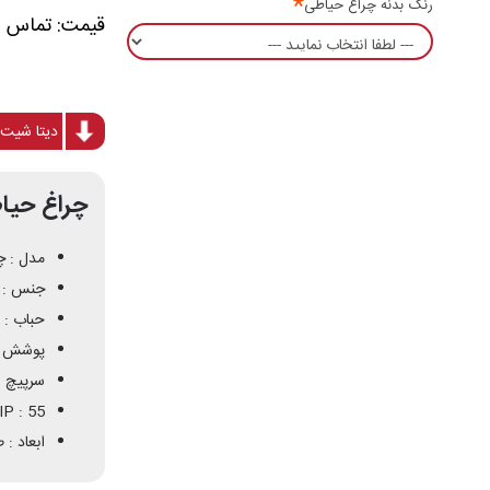
رنگ بدنه چراغ حیاطی
دیتا شیت 
چراغ حیاط
مدل : 
جنس : آ
حباب : 
پوشش : 
سرپیچ : 27
IP : 55
ابعاد : طول و عرض 1