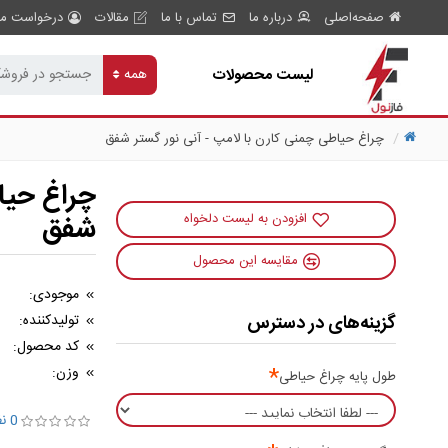
صفحه‌اصلی
درباره ما
تماس با ما
مقالات
درخواست مش
لیست محصولات
همه
چراغ حیاطی چمنی کارن با لامپ - آنی نور گستر شفق
چراغ حیا
شفق
افزودن به لیست دلخواه
مقایسه این محصول
موجودی:
گزینه‌های در دسترس
تولیدکننده:
کد محصول:
وزن:
طول پایه چراغ حیاطی
0 نظر