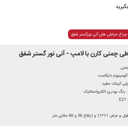
چراغ حیاطی های آنی نورگستر شفق
ی چمنی کارن با لامپ - آنی نور گستر شفق
چمنی
لومینیوم دایکاست
پلی کربنات سفید
رنگ پودری الکترواستاتیک
E
1*11 و ارتفاع 50 و 80 سانتی متر