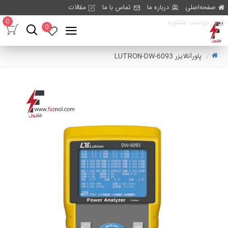
صفحه‌اصلی
درباره ما
تماس با ما
مقالات
0
درخواست مشاوره
0
پاورآنالایزر LUTRON-DW-6093