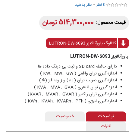
0 نظر
-
نظر بدهید
514,300,000 تومان
کاتالوگ پاورآنالایزر LUTRON-DW-6093
پاورآنالایزر LUTRON-DW-6093
دارای حافظه SD card و ثبت بی درنگ داده ها
اندازه گیری توان واقعی ( KW、MW、GW )
اندازه گیری ضریب توان (PF) و زاویه فاز (Φ )
اندزه گیری توان ظاهری ( KVA、MVA、GVA )
اندازه گیری توان راکتیو ( KVAR、MVAR、GVAR)
اندازه گیری انرژی ( KWh、KVAh、KVARh、PFh )
توضیحات
خصوصیات
نظرات