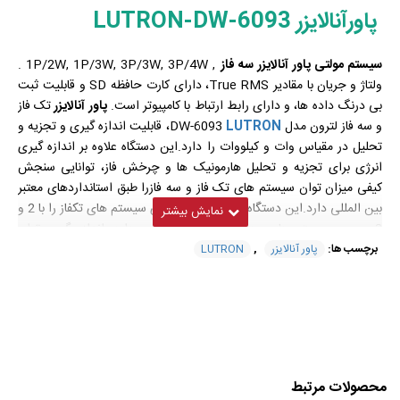
پاورآنالایزر LUTRON-DW-6093
سیستم مولتی پاور آنالایزر سه فاز
, 1P/2W, 1P/3W, 3P/3W, 3P/4W .
ولتاژ و جریان با مقادیر True RMS، دارای کارت حافظه SD و قابلیت ثبت
بی درنگ داده ها، و دارای رابط ارتباط با کامپیوتر است.
پاور آنالایزر
تک فاز
و سه فاز لترون مدل
LUTRON
DW-6093، قابلیت اندازه گیری و تجزیه و
تحلیل در مقیاس وات و کیلووات را دارد.این دستگاه علاوه بر اندازه گیری
انرژی برای تجزیه و تحلیل هارمونیک ها و چرخش فاز، توانایی سنجش
کیفی میزان توان سیستم های تک فاز و سه فازرا طبق استانداردهای معتبر
بین المللی دارد.این دستگاه توانایی اندازه گیری سیستم های تکفاز را با 2 و
3 سیم و سیستم های سه فاز را با 3 و 4 سیم دارد. اندازه گیری توان
واقعی، ظاهری و راکتیو رانیز تا بالا ترین سطوح دارد.اندازه گیری وات
برچسب ها:
پاور آنالایزر
,
LUTRON
ساعت و ضریب توان از ویژگی های آن است.دستگاه مذکورقابلیت انتخاب
سیگنالهای ورودی جریان و ولتاژ پراب را دارد. مقادیر حداقل و حداکثر ولتاژ
و جریان ورودی پراب از 200 میلی ولت تا 3 ولت و در جریان از 20 آمپر تا
3000 آمپر AC است.دامنه ولتاژAC بصورت خودکار ودر مقادیر 10تا 600
ولت انتخاب می شوند.
پاور انالایزر
DW-6093 دارای کارت حافظه SD می باشد و قابلیت ثبت داده
محصولات مرتبط