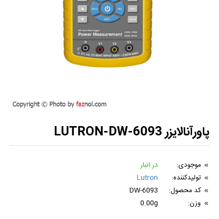
پاورآنالایزر LUTRON-DW-6093
موجودی:
در انبار
تولیدکننده:
Lutron
کد محصول:
DW-6093
وزن:
0.00g