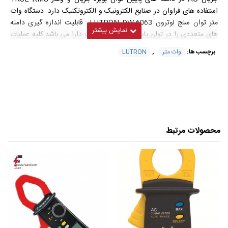
استفاده های فراوان در صنایع الکترونیک و الکتروتکنیک دارد. دستگاه وات
متر توان سنج لوترون LUTRON DW-6063 قابلیت اندازه گیری دامنه
های متعددی را در توان پایین از 0 تا 520 وات دارا می باشد.کلیه عملیات
اندازه گیری و محاسباتی دامنه ها را به صورت خودکار انجام و در صورت
برچسب ها:
وات متر
,
LUTRON
تمایل بر روی کارت حافظه ذخیره و به کامپیوتر منتقل کند.
پردازشگر کوچک و هوشمند LSI دستگاه باعث بالا بردن سرعت و دقت
عملیات شده تا بر حداکثرمیزان راستی آزمایی در سنجشها بیافزاید. دقت
اندازه گیری دستگاه وات متر توان سنج لوترون LUTRON DW-6063 فوق
در دامنه های 0 تا 100 معادل 0.01 و در دامنه های 100 تا 520 معادل
0.1 است. قابلیت نگه داشتن داده های محاسباتی بر روی صفحه نمایش ،
محصولات مرتبط
بازیابی مقادیر حداقل و حداکثر و نمایش نمادین اندازه گیری های بیش از
حد توان دستگاه از زمره امتیازات آن محسوب می شود.
مشخصات فنی وات متر تک فاز مدل DW-
6063 ساخت کمپانی
LUTRON