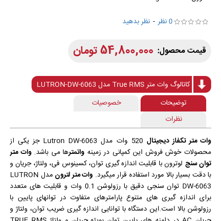
0 نظر
-
نظر بدهید
54,800,000 تومان
کاتالوگ وات متر True RMS مدل LUTRON-DW-6063
توضیحات
خصوصیات
نظرات
وات متر تکفاز دیجیتال
520 وات مدل Lutron DW-6063 جز یکی از
محصولات خوش فروش این کمپانی در زمینه
واتمتر
ها می باشد.
وات متر
توان سنج
لوترون با قابلیت اندازه گیری توان، کسینوس فی، ولتاژ، جریان و
با دقت بسیار بالا مورد استفاده قرار میگیرد.
وات متر لترون
مدل LUTRON
DW-6063 توان سنجی دقیق با رزولوشن 0.1 وات و قابلیت های متعدد
برای اندازه گیری های متنوع پارامترهای متفاوت در توانهای پایین با
رزولوشن بالا است.این دستگاه با توانایی اندازه گیری ضریب توان، ولتاژ و
جریان AC در دامنه های پایین توان بویژه جریان و ولتاژ TRUE RMS