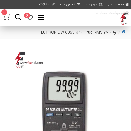
صفحه‌اصلی
درباره ما
تماس با ما
مقالات
0
درخواست مشاوره
0
وات متر True RMS مدل LUTRON-DW-6063