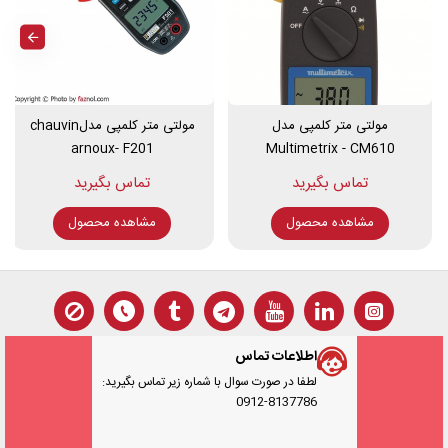
رنج اندازه گیری وات تا 520.0 وات
رنج اندازه گیری ولتاژ AC تا 260 ولت
رنج اندازه گیری آمپر AC تا 2 آمپر
مولتی متر کلمپی مدل
مولتی متر کلمپی مدلchauvin
دارای MAX/MIN
arnoux- F201
Multimetrix - CM610
قابلیت اتصال به رایانه توسط کابل RS232
دارای نشانگر باتری کم
دارای نور پس زمینه
اندازه گیری کسینوس فی 0.01 تا 1
مشاهده محصول
مشاهده محصول
رزولوشن اندازه گیری 1WATT
دارای صفر تنظیم خودکار
ابعاد 40*88*190
این محصول دارای دو سال گارانتی و دو سال خدمات پس ازفروش است.
اطلاعات تماس
لطفا در صورت سوال با شماره زیر تماس بگیرید:
0912-8137786