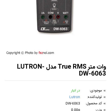
وات متر True RMS مدل LUTRON-
DW-6063
موجودی:
در انبار
تولیدکننده:
Lutron
کد محصول:
DW-6063
وزن:
0.00g