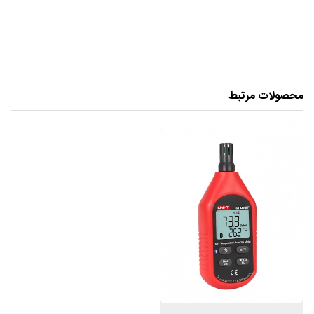
مینی ترمو رطوبت سنج مدل UT333 ساخت
کمپانیUNI-T
محدوده اندازه گیری دما: -10 ~ 60 ℃ / 14 ~ 140 ℉
محصولات مرتبط
محدوده اندازه گیری رطوبت: 0 ~ 100٪ RH
وزن سبک، طراحی ارگونومیک، رابط کاربر پسند
حالت های MAX/MIN، نشانگر کم بودن باتری، خاموش شدن
خودکار
دما -10℃~60℃
دقت دما ± 1.0 ℃ / ± 2.0 ℉
وضوح دما 0.1 ℃ / 0.2 ℉
رطوبت 0% RH ~ 100% RH
دقت رطوبت ± 5％RH
وضوح رطوبت 0.1% RH
نرخ نمونه برداری 1/s
نشانگر اضافه بار OL
دارای قابلیت اندازه گیری MAX/MIN