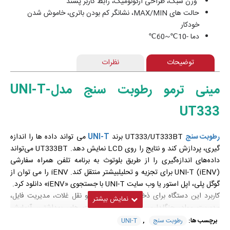
وزن سبک، طراحی ارگونومیک، رابط کاربر پسند
حالت های MAX/MIN، نشانگر کم بودن باتری، خاموش شدن
خودکار
دما -10℃~60℃
توضیحات
نظرات
مینی ترمو رطوبت سنج مدلUNI-T-
UT333
رطوبت سنج
UT333/UT333BT برند
UNI-T
می تواند داده ها را اندازه
گیری، پردازش کند و نتایج را روی LCD نمایش دهد. UT333BT می‌تواند
داده‌های اندازه‌گیری را از طریق بلوتوث به برنامه تلفن همراه سفارشی
(iENV) UNI-T برای تجزیه و تحلیلبیشتر منتقل کند. iENV را می توان از
گوگل پلی، اپل استور یا وب سایت UNI-T با جستجوی «iENV» دانلود کرد.
کاربرد این دستگاه برای ذخیره سازی و حمل و نقل غلات، مدیریت فایل،
مدیریت مواد، جنگلداری و دامپروری، مراقبت های بهداشتی، آزمایش
آموزشی، بخش عمومی، خانه و غیره می باشد.
برچسب ها:
رطوبت سنج
,
UNI-T