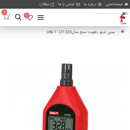
صفحه‌اصلی
درباره ما
تماس با ما
مقالات
0
درخواست مشاوره
0
مینی ترمو رطوبت سنج مدلUNI-T- UT333