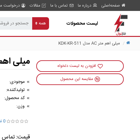
صفحه‌اصلی
درباره ما
تماس با ما
مقالات
درخواست مش
لیست محصولات
همه
میلی اهم متر AC مدل KDK-KR-511
میلی اهم متر AC م
افزودن به لیست دلخواه
مقایسه این محصول
موجودی:
تولیدکننده:
کد محصول:
وزن:
0 نظر