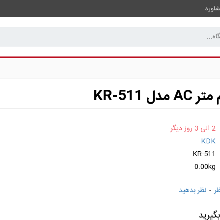
اوره
دل KR-511
2 الی 3 روز دیگر
KDK
KR-511
0.00kg
-
نظر بدهید