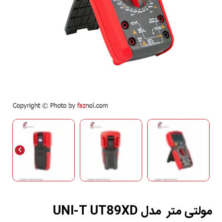
مولتی متر مدل UNI-T UT89XD