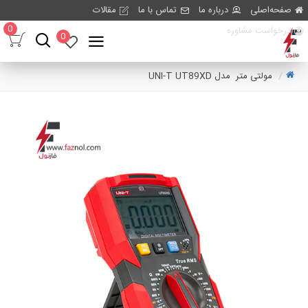
صفحه‌اصلی
درباره ما
تماس با ما
مقالات
0
درخواست مشاوره
0
مولتی متر مدل UNI-T UT89XD