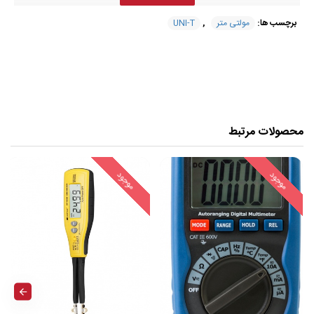
برچسب ها:
مولتی متر
,
UNI-T
مشخصات مولتی متر مدل UNI-T UT89XD
ساخت کمپانی UNI-T
1000 ولت AC/DC؛ 20A AC/DC
RMS واقعی، تعداد 6000
محصولات مرتبط
تست NCV
اندازه گیری LED
دارای زنگ صوتی/بصری
موجود
موجود
دارای نشانگر شارژ خازن
طراحی ارگونومیک
چراغ قوه; نور پس زمینه خودکار
ولتاژ 600mV/6V/60V/600V/1000V :DC
ولتاژ6V/60V/600V/1000V :AC
جریان 60μA/6mA/60mA/600mA/20A :DC
جریان 60mA/600mA/20A :AC
مقاومت: 600Ω/6kΩ/60kΩ/600kΩ/6MΩ/60MΩ
ظرفیت: