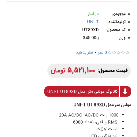
موجودی:
در انبار
تولیدکننده:
UNI-T
کد محصول:
UT89XD
وزن:
345.00g
0 نظر
-
نظر بدهید
5,521,100 تومان
کاتالوگ مولتی متر مدل UNI-T UT89XD
مولتی متر مدل UNI-T UT89XD
1000 ولت AC/DC؛ 20A AC/DC
RMS واقعی، تعداد 6000
تست NCV
اندازه گیری LED