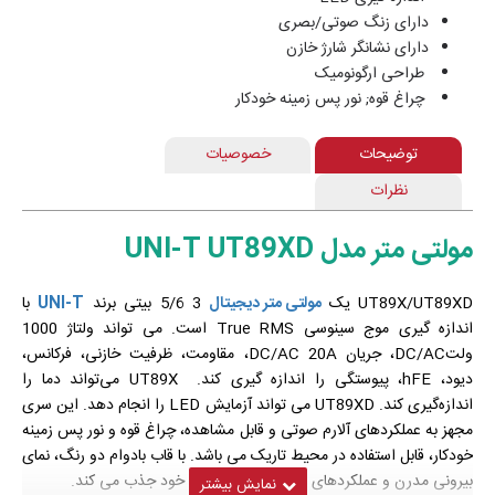
دارای زنگ صوتی/بصری
دارای نشانگر شارژ خازن
طراحی ارگونومیک
چراغ قوه; نور پس زمینه خودکار
توضیحات
خصوصیات
نظرات
مولتی متر مدل UNI-T UT89XD
UT89X/UT89XD یک
مولتی متر دیجیتال
3 5/6 بیتی برند
UNI-T
با
اندازه گیری موج سینوسی True RMS است. می تواند ولتاژ 1000
ولتDC/AC، جریان DC/AC 20A، مقاومت، ظرفیت خازنی، فرکانس،
دیود، hFE، پیوستگی را اندازه گیری کند. UT89X می‌تواند دما را
اندازه‌گیری کند. UT89XD می تواند آزمایش LED را انجام دهد. این سری
مجهز به عملکردهای آلارم صوتی و قابل مشاهده، چراغ قوه و نور پس زمینه
خودکار، قابل استفاده در محیط تاریک می باشد. با قاب بادوام دو رنگ، نمای
بیرونی مدرن و عملکردهای متعدد، کاربران را به خود جذب می کند.