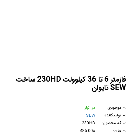
فازمتر 6 تا 36 کیلوولت 230HD ساخت
SEW تایوان
موجودی:
در انبار
تولیدکننده:
SEW
کد محصول:
230HD
وزن:
485.00g