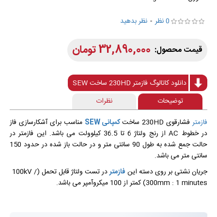
0 نظر
-
نظر بدهید
32,890,000 تومان
دانلود کاتالوگ فازمتر 230HD ساخت SEW
توضیحات
نظرات
فازمتر
فشارقوی 230HD ساخت
کمپانی SEW
مناسب برای آشکارسازی فاز
در خطوط AC از رنج ولتاژ 6 تا 36.5 کیلوولت می باشد. این فازمتر در
حالت جمع شده به طول 90 سانتی متر و در حالت باز شده در حدود 150
سانتی متر می باشد.
جریان نشتی بر روی دسته این
فازمتر
در تست ولتاژ قابل تحمل (100kV /
300mm : 1 minutes) کمتر از 100 میکروآمپر می باشد.