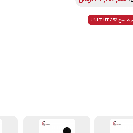
ج UNI-T-UT-352