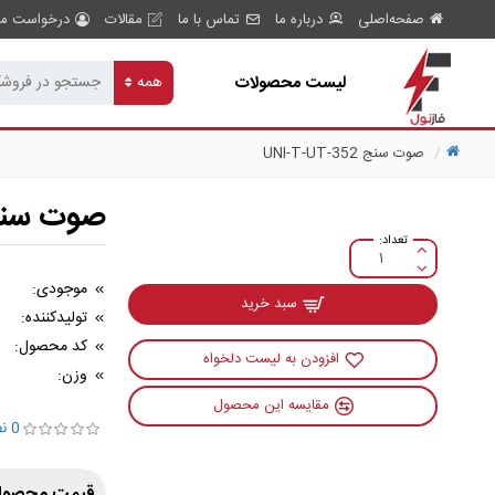
صفحه‌اصلی
درباره ما
تماس با ما
مقالات
درخواست مش
لیست محصولات
همه
صوت سنج UNI-T-UT-352
صوت سنج T-UT-352
موجودی:
سبد خرید
تولیدکننده:
کد محصول:
افزودن به لیست دلخواه
وزن:
مقایسه این محصول
0 نظر