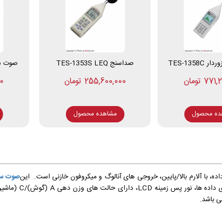
TES-1358
صداسنج TES-1353S LEQ
صوت سنج د
7 تومان
255,600,000 تومان
00
ده محصول
مشاهده محصول
صوت
س
مجموعه ذخیره سازی