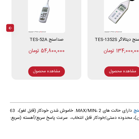
یتالاگر TES-1352S
صداسنج TES-52A
134,000,0 تومان
54,800,000 تومان
مشاهده محصول
مشاهده محصول
نج
دارای حالت های MAX/MIN، 2. خاموش شدن خودکار (قابل لغو)، 63
 داده ها، خروجی سیگنال آنالوگ، دارای قابلیت نگهداری داده ها، نور پس زمینه LCD، دارای حالت های وزن دهی A (گوش)/C (ماشین)، محدوده دستی/خودکار قابل انتخاب، سرعت پاسخ سریع/آهسته (سریع: