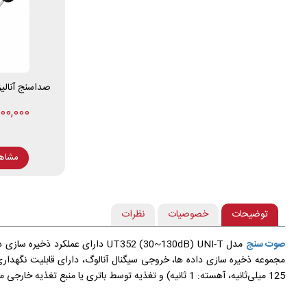
صداسنج آنالیزوردار C
71,200,000
مشاه
توضیحات
خصوصیات
نظرات
صوت سنج
مدل UT352 (30~130dB) UNI-T دارای عملکرد ذخیره سازی داده، با آلارم بالا/پایین، خروجی های آنالوگ و میکروفون خازنی است. این
125 میلی‌ثانیه، آهسته: 1 ثانیه) و تغذیه توسط باتری یا منبع تغذیه خارجی می باشد.