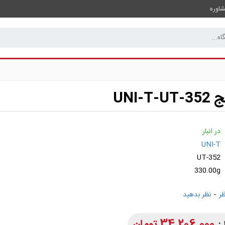
اوره
UNI-
در انبار
UNI-T
UT-352
330.00g
-
نظر بدهید
34,206,000 تومان