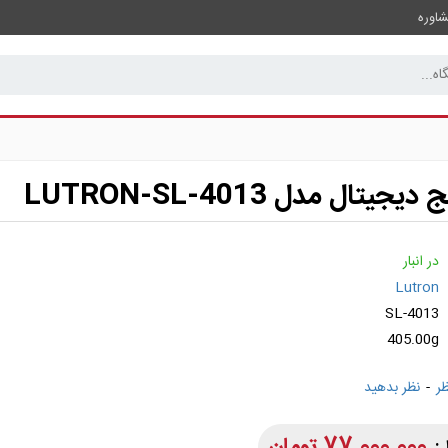
اوره
تال مدل LUTRON-SL-4013
در انبار
Lutron
SL-4013
405.00g
-
نظر بدهید
77,000,000 تومان