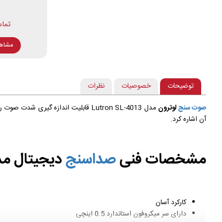
مشاه
توضیحات
خصوصیات
نظرات
صوت سنج
لوترون
مدل Lutron SL-4013 قابلیت اندازه گیری شدت صوت را در گستره اندازه گیری 30 الی 130 دسی بل dB طبق استاندارد IEC 61672 تیپ 2 دارا می باشد. از مزیت های دیگر این
آن اشاره کرد.
مشخصات فنی
صداسنج
دیجیتال مدل SL-4013
کارکرد آسان
دارای سر میکروفون استاندارد 0.5 اینچی