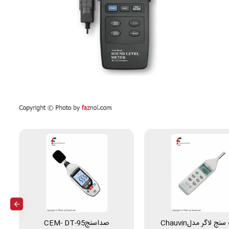
صوت سنج لاگر مدلChauvin
صداسنجCEM- DT-95