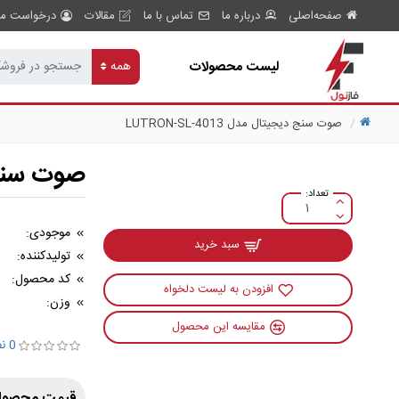
صفحه‌اصلی
درباره ما
تماس با ما
مقالات
درخواست مش
لیست محصولات
همه
صوت سنج دیجیتال مدل LUTRON-SL-4013
صوت سنج دیجی
موجودی:
سبد خرید
تولیدکننده:
کد محصول:
افزودن به لیست دلخواه
وزن:
مقایسه این محصول
0 نظر