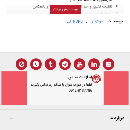
گذردهی (transmission)
قابلیت تغییر واحد از W/m2 به ft^2xh و بالعکس
تصحیح کسینوسی
پراب مجزا، مناسب برای کاربرد های متنوع
برچسب ها:
سولارمتر
,
LUTRONJ
ذخیره سازی بلادرنگ بر روی کارت حافظه SD بر اساس تاریخ و زمان
تا 16SD
خروجی کارت حافظه بصورت فایل Excel آماده برای تحلیل داده ها
دیتا لاگر دستی قابل تنظیم از 1 تا 3600 ثاینه برای نقاط مختلف تا
99 موقعیت
نمایشگر LCD با چراغ
قابلیت تنظیم خاموش شدن خودکار و دستی
دیتا گیری با امکان ضبط ماکزیمم و مینیمم
اطلاعات تماس
رابط USB اتصال به کامپیوتر
لطفا در صورت سوال با شماره زیر تماس بگیرید:
این محصول دارای دو سال گارانتی و دو سال خدمات پس ازفروش است.
0912-8137786
درباره ما