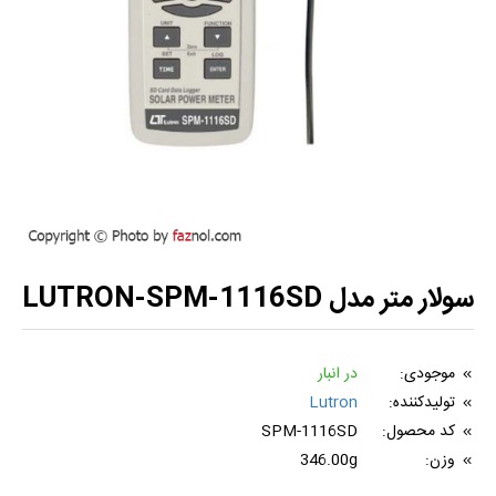
سولار متر مدل LUTRON-SPM-1116SD
موجودی:
در انبار
تولیدکننده:
Lutron
کد محصول:
SPM-1116SD
وزن:
346.00g