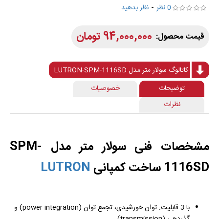
0 نظر
-
نظر بدهید
94,000,000 تومان
کاتالوگ سولار متر مدل LUTRON-SPM-1116SD
توضیحات
خصوصیات
نظرات
مشخصات فنی سولار متر مدل SPM-
1116SD ساخت کمپانی
LUTRON
با 3 قابلیت: توان خورشیدی، تجمع توان (power integration) و