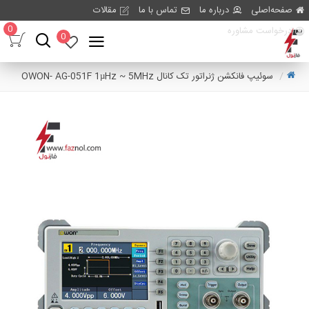
صفحه‌اصلی
درباره ما
تماس با ما
مقالات
0
درخواست مشاوره
0
سوئیپ فانکشن ژنراتور تک کانال OWON- AG-051F 1µHz ~ 5MHz