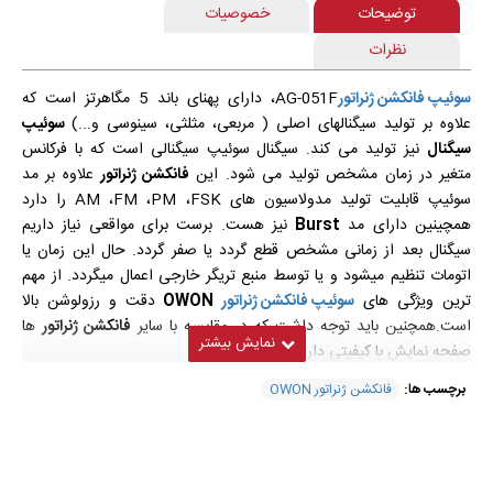
توضیحات
خصوصیات
نظرات
سوئیپ فانکشن ژنراتور
AG-051F، دارای پهنای باند 5 مگاهرتز است که
علاوه بر تولید سیگنالهای اصلی ( مربعی، مثلثی، سینوسی و...)
سوئیپ
سیگنال
نیز تولید می کند. سیگنال سوئیپ سیگنالی است که با فرکانس
متغیر در زمان مشخص تولید می شود. این
فانکشن ژنراتور
علاوه بر مد
سوئیپ قابلیت تولید مدولاسیون های AM ،FM ،PM ،FSK را دارد
همچینین دارای مد
Burst
نیز هست. برست برای مواقعی نیاز داریم
سیگنال بعد از زمانی مشخص قطع گردد یا صفر گردد. حال این زمان یا
اتومات تنظیم میشود و یا توسط منبع تریگر خارجی اعمال میگردد. از مهم
ترین ویژگی های
سوئیپ فانکشن ژنراتور
OWON
دقت و رزولوشن بالا
است.همچنین باید توجه داشت که در مقایسه با سایر
فانکشن ژنراتور
ها
صفحه نمایش با کیفیتی دارد.
برچسب ها:
فانکشن ژنراتور OWON
مشخصات فنی سوئیپ
فانکشن ژنراتور
AG-
051 ساخت کمپانی
OWON