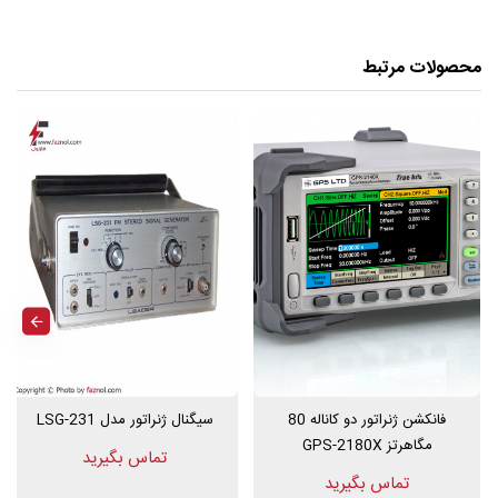
محصولات مرتبط
فانکشن ژنراتور5MHZ تک کاناله دیجیتال
سرعت نمونه برداری 125MS/S با دقت 14bit
26 نوع شکل موج
رزولوشن 1MHZ
محدوده دامنه ولتاژ پیک تاپیک 1-12.5
صفحه نمایش رنگی 4 اینچی
تولید شکل موج دلخواه
تولید نویز
قابلیت اتصال به کامپیوتر با USB
این محصول دارای 2 گارانتی و 5 سال خدمات پس از فروش می باشد.
فانکشن ژنراتور دو کاناله 80
سیگنال ژنراتور مدل LSG-231
مگاهرتز GPS-2180X