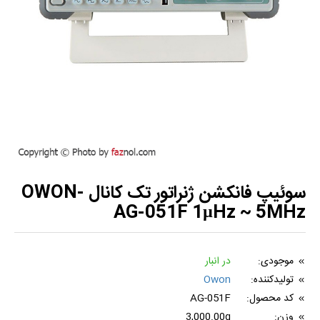
سوئیپ فانکشن ژنراتور تک کانال OWON-
AG-051F 1µHz ~ 5MHz
موجودی:
در انبار
تولیدکننده:
Owon
کد محصول:
AG-051F
وزن:
3,000.00g