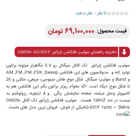
0 نظر
-
نظر بدهید
69,100,000 تومان
دفترچه راهنمای سوئیپ فانکشن ژنراتور OWON- AG-051F
سوئیپ فانکشن ژنراتور تک کانال سیگنال رو تا 5 مگاهرتز میتونه براتون
تولید کنه و مدولاسیون های این فانکشن AM ,FM ,PM ,FSK ,Sweep
و Burst و سوئیپ سیگنال. شکل موج هاش سینوسی، مربعی، مثلثی و 26
تا شکل موج دیگه است. اگه بخوام ریزتر براتون بگم این فانکشن هم به
کامپیوتر وصل میشه، صفحه نمایشش رنگی و 4 اینچیه، رزولوشنم بد
نیست در حد 1MHZ هست. سوئیپ فانکشن ژنراتور تک کانال OWON-
AG-051F 1µHz ~ 5MHzیکی از خوش فروش ترین مدل های ماست.