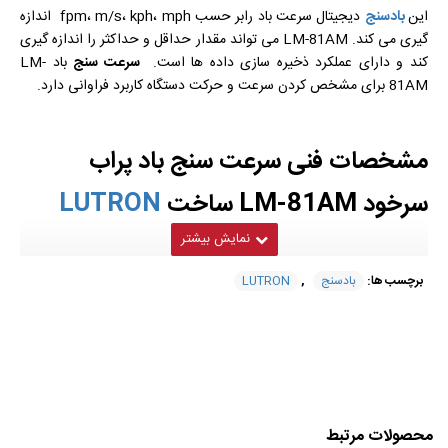
این
بادسنج
دیجیتال سرعت باد رابر حسب fpm، m/s، kph، mph اندازه
گیری می کند. LM-81AM می تواند مقدار حداقل و حداکثر را اندازه گیری
کند و دارای عملکرد ذخیره سازی داده ها است.
سرعت سنج
باد LM-
81AM برای مشخص کردن سرعت و حرکت دستگاه کاربرد فراوانی دارد.
مشخصات فنی سرعت سنج باد پراب
سرخود LM-81AM ساخت
LUTRON
برچسب ها:
بادسنج
,
LUTRON
کارکرد آسان، طراحی جمع و جور
نمایشگر LCD و 4 رقمی
قابلیت اندازه گیری حداقل/حداکثر
قابلیت ذخیره سازی داده
محدوده اندازه گیری
FPM: از 80 تا 5910
متر بر ثانیه: 0.4 تا 30
محصولات مرتبط
کیلومتر در ساعت: 1.4 تا 108