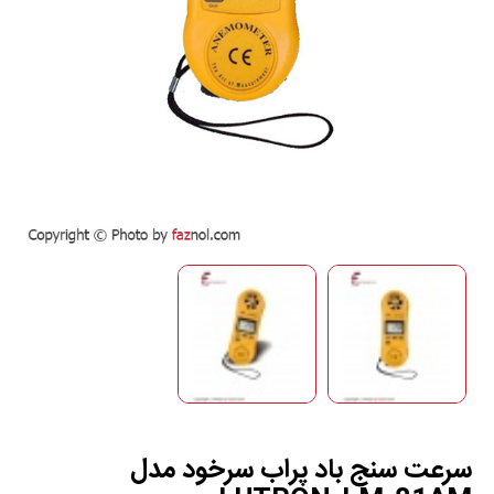
سرعت سنج باد پراب سرخود مدل