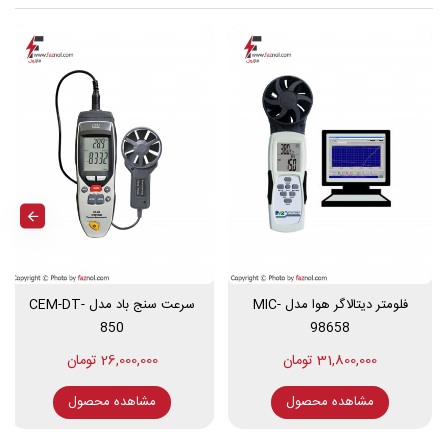
مایل در ساعت: 0.9 تا 67
رزولوشن fpm: 1
زمان پاسخگویی <1 ثانیه
نرخ نمونه برداری 1 بار در ثانیه
قابلیت خاموش شدن خودکار (بعد از 10 دقیقه)
دارای نشانگر کم بودن باتری
منبع تغذیه باتری 9 ولت
گواهینامه های محصول CE
دمای کارکرد 32 تا 122 درجه فارنهایت (0 تا 50 درجه سانتی گراد)
دمای ذخیره سازی 14 تا 140 درجه فارنهایت (10- تا 60 درجه
سانتیگراد)
محدوده رطوبت عملیاتی 10-80٪
ابعاد 6.1 × 2.4 × 1.3 اینچ (156 × 60 × 33 میلی متر)
فلومتر دیتالاگر هوا مدل MIC-
سرعت سنج باد مدل CEM-DT-
وزن 5.6 اونس (160 گرم)
850
98658
31,800,000 تومان
26,000,000 تومان
این محصول دارای دو سال گارانتی و دو سال خدمات پس ازفروش است.
مشاهده محصول
مشاهده محصول