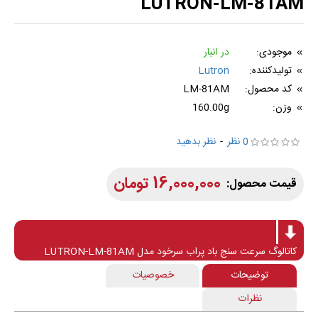
LUTRON-LM-81AM
موجودی:
در انبار
تولیدکننده:
Lutron
کد محصول:
LM-81AM
وزن:
160.00g
0 نظر
-
نظر بدهید
16,000,000 تومان
کاتالوگ سرعت سنج باد پراب سرخود مدل LUTRON-LM-81AM
توضیحات
خصوصیات
نظرات