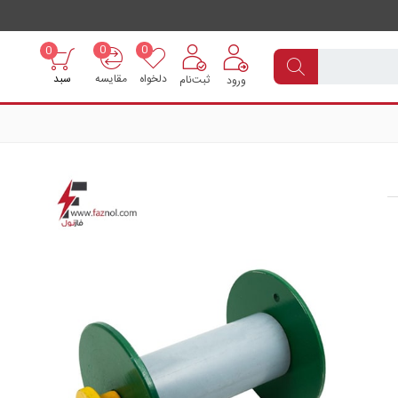
0
0
0
دلخواه
مقایسه
سبد
ثبت‌نام
ورود