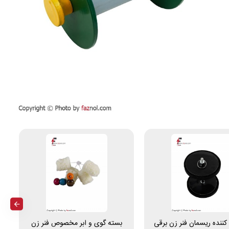
ننده ریسمان فنر زن برقی
بسته گوی و ابر مخصوص فنر زن