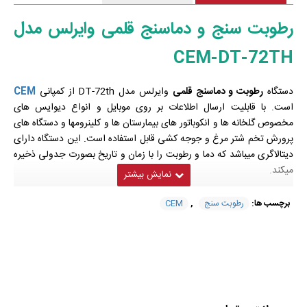
رطوبت سنج و دماسنج قلمی وایرلس مدل
CEM-DT-72TH
دستگاه
رطوبت و دماسنج قلمی
وایرلس مدل DT-72th از کمپانی
CEM
است. با قابلیت ارسال اطلاعات بر روی موبایل و انواع دیوایس های
مخصوص گلخانه ها و انکوباتور های بیمارستان ها و کلینرومها و دستگاه های
پرورش تخم شتر مرغ و جوجه کشی قابل استفاده است. این دستگاه دارای
دیتالاگری میباشد که دما و رطوبت را با زمان و تاریخ بصورت جدولی ذخیره
میکند.
دماسنج و
رطوبت سنج
سری DT-72 به طور حرفه ای با چشم اندازی کاملاً
برچسب ها:
رطوبت سنج
,
CEM
مدرن طراحی شده است. کل سری مجهز به بلوتوث هستند، به راحتی می
توان داده های اندازه گیری را به تلفن هوشمند کاربر منتقل کرد.
مشخصات فنی رطوبت سنج و دماسنج