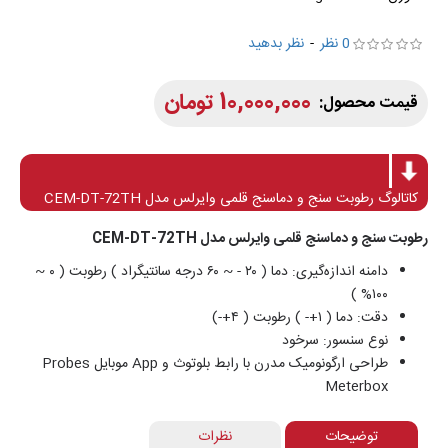
0 نظر
-
نظر بدهید
10,000,000 تومان
کاتالوگ رطوبت سنج و دماسنج قلمی وایرلس مدل CEM-DT-72TH
رطوبت سنج و دماسنج قلمی وایرلس مدل CEM-DT-72TH
دامنه اندازه‌گیری: دما ( ۲۰ - ~ ۶۰ درجه سانتیگراد ) رطوبت ( ۰ ~
۱۰۰% )
دقت: دما ( ۱+- ) رطوبت ( ۴+-)
نوع سنسور: سرخود
طراحی ارگونومیک مدرن با رابط بلوتوث و App موبایل Probes
Meterbox
توضیحات
نظرات