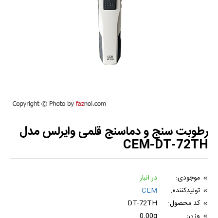
رطوبت سنج و دماسنج قلمی وایرلس مدل
CEM-DT-72TH
موجودی:
در انبار
تولیدکننده:
CEM
کد محصول:
DT-72TH
وزن:
0.00g