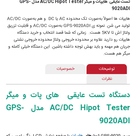
تست عایقی هایپات و میگر AC/DC Hipot Tester مدل GPS-
9020ADI
هایپات ها اصولاً به‌صورت تک محدوده AC یا DC و هم به‌صورت AC/DC
تولید می شن. نمونه‌ ی GPS-9020ADI به‌صورت AC/DC و قابلیت تزریق
ولتاژ اش تا 5KV هست. زمانی که شما قصد انتخاب و خرید دستگاه
هایپات رو دارید علاوه بر محدوده خروجی ولتاژ محدوده خروجی نشتی
جریان هم مهمه و باید بهش توجه داشته باشین. این دستگاه خیلی کامله و
میگر هم هست.
توضیحات
خصوصیات
نظرات
دستگاه تست عایقی های پات و میگر
AC/DC Hipot Tester مدل GPS-
9020ADI
سری GPS-9020
تسترهای
هایپات
با صفحه نمایش LCD رنگی لمسی که