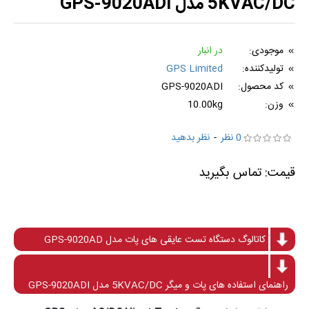
5KVAC/DC مدل GPS-9020ADI
موجودی:
در انبار
تولیدکننده:
GPS Limited
کد محصول:
GPS-9020ADI
وزن:
10.00kg
0 نظر
-
نظر بدهید
کاتالوگ دستگاه تست عایقی های پات مدل GPS-9020AD
راهنمای استفاده های پات و میگر 5KVAC/DC مدل GPS-9020ADI