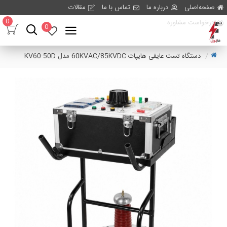
صفحه‌اصلی
درباره ما
تماس با ما
مقالات
0
درخواست مشاوره
0
دستگاه تست عایقی هایپات 60KVAC/85KVDC مدل KV60-50D