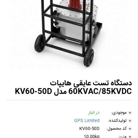
دستگاه تست عایقی هایپات
60KVAC/85KVDC مدل KV60-50D
موجودی:
در انبار
تولیدکننده:
GPS Limited
کد محصول:
KV60-50D
وزن:
10.00kg