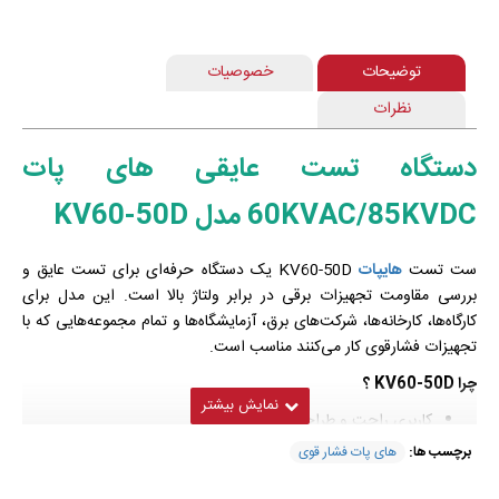
توضیحات
خصوصیات
نظرات
دستگاه تست عایقی های پات
60KVAC/85KVDC مدل KV60-50D
ست تست
هایپات
KV60-50D یک دستگاه حرفه‌ای برای تست عایق و
بررسی مقاومت تجهیزات برقی در برابر ولتاژ بالا است. این مدل برای
کارگاه‌ها، کارخانه‌ها، شرکت‌های برق، آزمایشگاه‌ها و تمام مجموعه‌هایی که با
تجهیزات فشارقوی کار می‌کنند مناسب است.
چرا KV60-50D ؟
کاربری راحت و طراحی ساده
قابل اعتماد، دقیق و مناسب تست‌های صنعتی
برچسب ها:
های پات فشار قوی
ساخته شده از قطعات باکیفیت و بادوام
راه‌اندازی، استفاده و نگهداری بسیار آسان