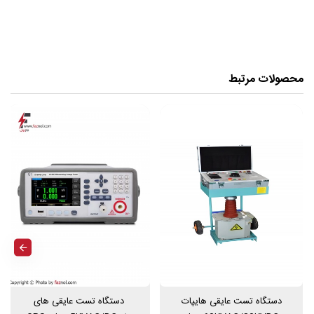
های پات KV60-50D برند GPS چه کار
می‌کند؟
محصولات مرتبط
این دستگاه با استفاده از یک کنترلر دستی و یک ترانسفورماتور روغنی،
تست عایقی AC و در صورت سفارش دیود مخصوص، تست DC تا 84
کیلوولت را فراهم می‌کند. یعنی می‌تواند مشخص کند که آیا کابل، ترانس،
تجهیزات فشارقوی یا هر وسیله برقی دیگری در برابر ولتاژ بالا سالم و ایمن
هست یا نه.
مزیت مهم: با افزودن دیود مخصوص، دستگاه خروجی DC تا 84kV ارائه
می‌دهد که برای بسیاری از تست‌های صنعتی ضروری است.
مناسب برای:
تست عایق کابل‌ها
تست ترانسفورماتورها
بررسی تجهیزات فشارقوی
تست ایمنی و تحمل ولتاژ تجهیزات برق
دستگاه تست عایقی هایپات
دستگاه تست عایقی های