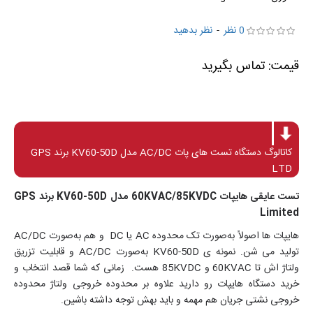
0 نظر
-
نظر بدهید
کاتالوگ دستگاه تست های پات AC/DC مدل KV60-50D برند GPS
LTD
تست عایقی هایپات 60KVAC/85KVDC مدل KV60-50D برند GPS
Limited
هایپات ها اصولاً به‌صورت تک محدوده AC یا DC و هم به‌صورت AC/DC
تولید می شن. نمونه‌ ی KV60-50D به‌صورت AC/DC و قابلیت تزریق
ولتاژ اش تا 60KVAC و 85KVDC هست. زمانی که شما قصد انتخاب و
خرید دستگاه هایپات رو دارید علاوه بر محدوده خروجی ولتاژ محدوده
خروجی نشتی جریان هم مهمه و باید بهش توجه داشته باشین.