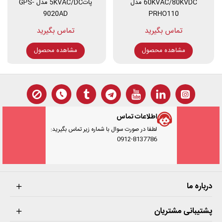
60KVAC/80KVDC مدل
پات5KVAC/DC مدل GPS-
چیدمان پنل و ساختار دستگاه
9020AD
PRHO110
این
ابزار اندازه گیری
با یک بدنه‌ی جعبه‌ای از جنس آلومینیوم ساخته شده
که هم سبک است و هم مقاوم. روی پنل دستگاه یک مدار هشدار ساده قرار
مشاهده محصول
مشاهده محصول
دارد که عملکرد قابل‌اعتمادی ارائه می‌دهد. علاوه بر این، دستگاه دارای
قابلیت تنظیم زمان تست است و هشدارهای صوتی و نوری هم‌زمان به
کاربر می‌دهد تا روند تست کاملاً قابل‌پیگیری و ایمن باشد.
​مشخصات فنی AC/DC Hipot Tester
مدل KV60-50D
اطلاعات تماس
لطفا در صورت سوال با شماره زیر تماس بگیرید:
اجزای پنل دستگاه KV60‑50D
0912-8137786
تنظیم زمان
نمایش جریان ولتاژ پایین
نمایش ولتاژ بالا
درباره ما
ترمینال ارت (زمین)
نمایشگر اندازه‌گیری
پشتیبانی مشتریان
خروجی