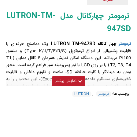
ترمومتر چهارکانال مدل LUTRON-TM-
947SD
ترمومتر
چهار کاناله LUTRON TM-947SD
یک دماسنج حرفه‌ای با
قابلیت پشتیبانی از انواع ترموکوپل (Type K/J/T/E/R/S) و سنسور
Pt100 می‌باشد. این دستگاه امکان نمایش همزمان ۴ کانال دمایی (T1,
T2, T3, T4) را بر روی LCD با نور پس‌زمینه سبز فراهم کرده است. مجهز
بودن به دیتالاگر با کارت حافظه SD، ساعت و تقویم داخلی و قابلیت
ذخیره‌سازی مستقیم داده‌ها با فرمت اکسل (Excel)، این محصول را به
ابزاری قدرتمند برای ثبت و تحلیل داده‌های دما تبدیل کرده است. نرخ
نمونه‌برداری قابل تنظیم (از ۱ تا ۳۶۰۰ ثانیه)، رابط خروجی RS232/USB و
برچسب ها:
ترمومتر
,
LUTRON
طراحی کاربرپسند از دیگر ویژگی‌های برجسته این مدل است. ترمومتر
لوترون TM-947SD با دو سال گارانتی و خدمات پس از فروش، انتخابی
ایده‌آل برای صنایع، آزمایشگاه‌ها و مراکز تحقیقاتی است.
نکته جهت بهره‌گیری از قابلیت مانیتورینگ