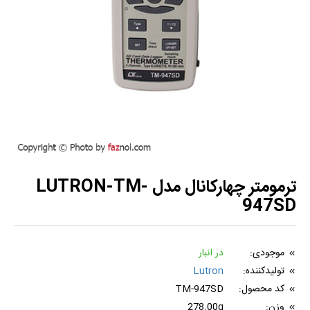
ترمومتر چهارکانال مدل LUTRON-TM-
947SD
موجودی:
در انبار
تولیدکننده:
Lutron
کد محصول:
TM-947SD
وزن:
278.00g